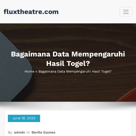
Skip
fluxtheatre.com
to
content
Bagaimana Data Mempengaruhi
Hasil Togel?
Home
»
Bagaimana Data Mempengaruhi Hasil Togel?
June 19, 2025
By
admin
In
Berita Games