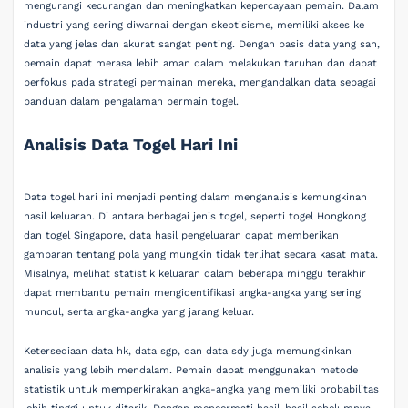
mengurangi kecurangan dan meningkatkan kepercayaan pemain. Dalam
industri yang sering diwarnai dengan skeptisisme, memiliki akses ke
data yang jelas dan akurat sangat penting. Dengan basis data yang sah,
pemain dapat merasa lebih aman dalam melakukan taruhan dan dapat
berfokus pada strategi permainan mereka, mengandalkan data sebagai
panduan dalam pengalaman bermain togel.
Analisis Data Togel Hari Ini
Data togel hari ini menjadi penting dalam menganalisis kemungkinan
hasil keluaran. Di antara berbagai jenis togel, seperti togel Hongkong
dan togel Singapore, data hasil pengeluaran dapat memberikan
gambaran tentang pola yang mungkin tidak terlihat secara kasat mata.
Misalnya, melihat statistik keluaran dalam beberapa minggu terakhir
dapat membantu pemain mengidentifikasi angka-angka yang sering
muncul, serta angka-angka yang jarang keluar.
Ketersediaan data hk, data sgp, dan data sdy juga memungkinkan
analisis yang lebih mendalam. Pemain dapat menggunakan metode
statistik untuk memperkirakan angka-angka yang memiliki probabilitas