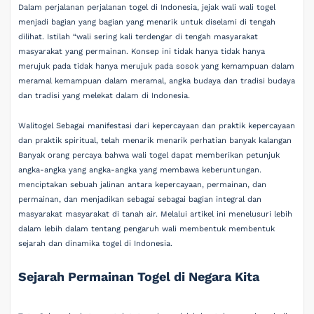
Dalam perjalanan perjalanan togel di Indonesia, jejak wali wali togel
menjadi bagian yang bagian yang menarik untuk diselami di tengah
dilihat. Istilah “wali sering kali terdengar di tengah masyarakat
masyarakat yang permainan. Konsep ini tidak hanya tidak hanya
merujuk pada tidak hanya merujuk pada sosok yang kemampuan dalam
meramal kemampuan dalam meramal, angka budaya dan tradisi budaya
dan tradisi yang melekat dalam di Indonesia.
Walitogel Sebagai manifestasi dari kepercayaan dan praktik kepercayaan
dan praktik spiritual, telah menarik menarik perhatian banyak kalangan
Banyak orang percaya bahwa wali togel dapat memberikan petunjuk
angka-angka yang angka-angka yang membawa keberuntungan.
menciptakan sebuah jalinan antara kepercayaan, permainan, dan
permainan, dan menjadikan sebagai sebagai bagian integral dan
masyarakat masyarakat di tanah air. Melalui artikel ini menelusuri lebih
dalam lebih dalam tentang pengaruh wali membentuk membentuk
sejarah dan dinamika togel di Indonesia.
Sejarah Permainan Togel di Negara Kita