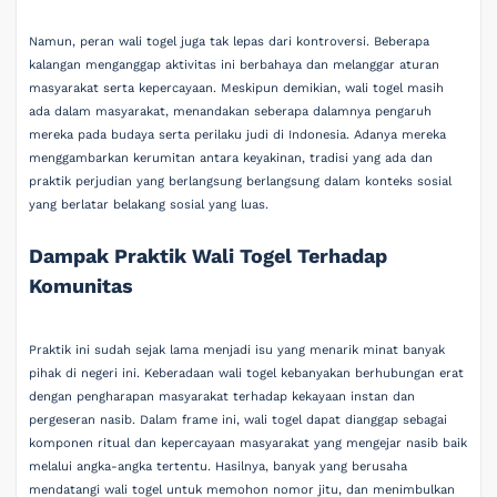
Namun, peran wali togel juga tak lepas dari kontroversi. Beberapa
kalangan menganggap aktivitas ini berbahaya dan melanggar aturan
masyarakat serta kepercayaan. Meskipun demikian, wali togel masih
ada dalam masyarakat, menandakan seberapa dalamnya pengaruh
mereka pada budaya serta perilaku judi di Indonesia. Adanya mereka
menggambarkan kerumitan antara keyakinan, tradisi yang ada dan
praktik perjudian yang berlangsung berlangsung dalam konteks sosial
yang berlatar belakang sosial yang luas.
Dampak Praktik Wali Togel Terhadap
Komunitas
Praktik ini sudah sejak lama menjadi isu yang menarik minat banyak
pihak di negeri ini. Keberadaan wali togel kebanyakan berhubungan erat
dengan pengharapan masyarakat terhadap kekayaan instan dan
pergeseran nasib. Dalam frame ini, wali togel dapat dianggap sebagai
komponen ritual dan kepercayaan masyarakat yang mengejar nasib baik
melalui angka-angka tertentu. Hasilnya, banyak yang berusaha
mendatangi wali togel untuk memohon nomor jitu, dan menimbulkan