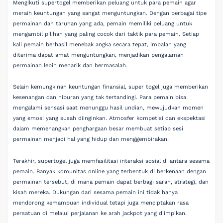
Mengikuti supertogel memberikan peluang untuk para pemain agar
meraih keuntungan yang sangat menguntungkan. Dengan berbagai tipe
permainan dan taruhan yang ada, pemain memiliki peluang untuk
mengambil pilihan yang paling cocok dari taktik para pemain. Setiap
kali pemain berhasil menebak angka secara tepat, imbalan yang
diterima dapat amat menguntungkan, menjadikan pengalaman
permainan lebih menarik dan bermasalah.
Selain kemungkinan keuntungan finansial, super togel juga memberikan
kesenangan dan hiburan yang tak tertandingi. Para pemain bisa
mengalami sensasi saat menunggu hasil undian, mewujudkan momen
yang emosi yang susah diinginkan. Atmosfer kompetisi dan ekspektasi
dalam memenangkan penghargaan besar membuat setiap sesi
permainan menjadi hal yang hidup dan menggembirakan.
Terakhir, supertogel juga memfasilitasi interaksi sosial di antara sesama
pemain. Banyak komunitas online yang terbentuk di berkenaan dengan
permainan tersebut, di mana pemain dapat berbagi saran, strategi, dan
kisah mereka. Dukungan dari sesama pemain ini tidak hanya
mendorong kemampuan individual tetapi juga menciptakan rasa
persatuan di melalui perjalanan ke arah jackpot yang diimpikan.