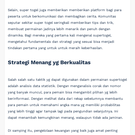
Selain, super togel juga memberikan memberikan platform bagi para
peserta untuk berkomunikasi dan membagikan cerita. Komunitas
seputar sekitar super togel seringkali memberikan tips dan trik,
membuat permainan jadinya lebih menarik dan penuh dengan
dinamika. Bagi mereka yang pertama kali mengenal supertogel,
mengetahui fundamentals dan strategi yang sesuai bisa menjadi
tindakan pertama yang untuk untuk meraih keberhasilan.
Strategi Menang yg Berkualitas
Salah salah satu taktik yg dapat digunakan dalam permainan supertogel
adalah analisis data statistik. Dengan menganalisis corak dan nomor
yang banyak muncul, para pemain bisa mengambil pilihan yg lebih
berinformasi. Dengan melihat data dari rekap sebelumnya membantu
para pemain untuk memahami angka mana yg memiliki probabilitas
yang lebih tinggi agar tampak lagi pada pengundian selanjutnya. Ini
dapat menambah kemungkinan menang, walaupun tidak ada jaminan.
Di samping itu, pengelolaan keuangan yang baik juga amat penting