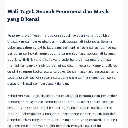
Wali Togel: Sebuah Fenomena dan Musik
yang Dikenal
Fenomena Wali Togel merupakan sebuah kejadian yang tidak bisa
dipisahkan dari perkembangan musik populer di Indonesia. Selama
beberapa tahun terakhir, lagu yang terinspirasi terinspirasi dari tema
perjudian seringkali muncul dan bisa menjadi lagu populer di kalangan
publik. Lirik-lirik yang ditulis yang sederhana dan gampang diingat
menjadikan banyak individu berminat dalam melantunkannya, baik itu
sendiri maupun ketika acara karaoke. Dengan lagu-lagu tersebut, tema
togel dipresentasikan secara cara yang entertaining menghibur serta
dapat dinikmati dari berbagai kalangan.
Kehadiran Wali Togel dalam dunia musik juga menunjukkan perubahan
pandangan masyarakat terhadap perjudian. Bukan dipahami sebagai
sesuatu yang taboo, togel kini sering menjadi bahan lawakan serta
hiburan. Beberapa artis bahkan menggandeng elemen musik pop dan
dangdut dalam rangka membuat arrangement yang menarik, dan lagu-
lagu tersebut diterima dengan baik oleh masyarakat. Hal ini