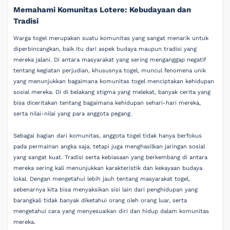
Memahami Komunitas Lotere: Kebudayaan dan
Tradisi
Warga togel merupakan suatu komunitas yang sangat menarik untuk
diperbincangkan, baik itu dari aspek budaya maupun tradisi yang
mereka jalani. Di antara masyarakat yang sering menganggap negatif
tentang kegiatan perjudian, khususnya togel, muncul fenomena unik
yang menunjukkan bagaimana komunitas togel menciptakan kehidupan
sosial mereka. Di di belakang stigma yang melekat, banyak cerita yang
bisa diceritakan tentang bagaimana kehidupan sehari-hari mereka,
serta nilai-nilai yang para anggota pegang.
Sebagai bagian dari komunitas, anggota togel tidak hanya berfokus
pada permainan angka saja, tetapi juga menghasilkan jaringan sosial
yang sangat kuat. Tradisi serta kebiasaan yang berkembang di antara
mereka sering kali menunjukkan karakteristik dan kekayaan budaya
lokal. Dengan mengetahui lebih jauh tentang masyarakat togel,
sebenarnya kita bisa menyaksikan sisi lain dari penghidupan yang
barangkali tidak banyak diketahui orang oleh orang luar, serta
mengetahui cara yang menyesuaikan diri dan hidup dalam komunitas
mereka.