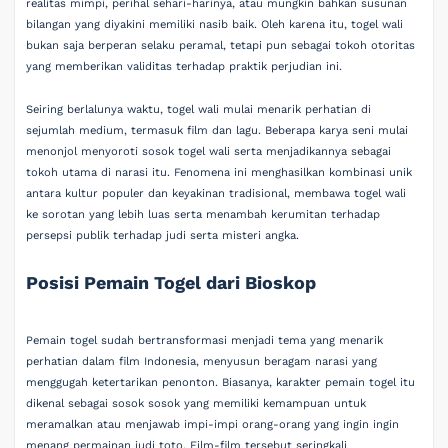
realitas mimpi, perihal sehari-harinya, atau mungkin bahkan susunan
bilangan yang diyakini memiliki nasib baik. Oleh karena itu, togel wali
bukan saja berperan selaku peramal, tetapi pun sebagai tokoh otoritas
yang memberikan validitas terhadap praktik perjudian ini.
Seiring berlalunya waktu, togel wali mulai menarik perhatian di
sejumlah medium, termasuk film dan lagu. Beberapa karya seni mulai
menonjol menyoroti sosok togel wali serta menjadikannya sebagai
tokoh utama di narasi itu. Fenomena ini menghasilkan kombinasi unik
antara kultur populer dan keyakinan tradisional, membawa togel wali
ke sorotan yang lebih luas serta menambah kerumitan terhadap
persepsi publik terhadap judi serta misteri angka.
Posisi Pemain Togel dari Bioskop
Pemain togel sudah bertransformasi menjadi tema yang menarik
perhatian dalam film Indonesia, menyusun beragam narasi yang
menggugah ketertarikan penonton. Biasanya, karakter pemain togel itu
dikenal sebagai sosok sosok yang memiliki kemampuan untuk
meramalkan atau menjawab impi-impi orang-orang yang ingin ingin
menang permainan judi toto. Film-film tersebut seringkali