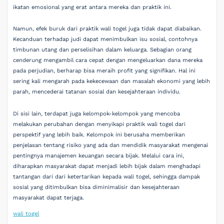
ikatan emosional yang erat antara mereka dan praktik ini.
Namun, efek buruk dari praktik wali togel juga tidak dapat diabaikan.
Kecanduan terhadap judi dapat menimbulkan isu sosial, contohnya
timbunan utang dan perselisihan dalam keluarga. Sebagian orang
cenderung mengambil cara cepat dengan mengeluarkan dana mereka
pada perjudian, berharap bisa meraih profit yang signifikan. Hal ini
sering kali mengarah pada kekecewaan dan masalah ekonomi yang lebih
parah, mencederai tatanan sosial dan kesejahteraan individu.
Di sisi lain, terdapat juga kelompok-kelompok yang mencoba
melakukan perubahan dengan menyikapi praktik wali togel dari
perspektif yang lebih baik. Kelompok ini berusaha memberikan
penjelasan tentang risiko yang ada dan mendidik masyarakat mengenai
pentingnya manajemen keuangan secara bijak. Melalui cara ini,
diharapkan masyarakat dapat menjadi lebih bijak dalam menghadapi
tantangan dari dari ketertarikan kepada wali togel, sehingga dampak
sosial yang ditimbulkan bisa diminimalisir dan kesejahteraan
masyarakat dapat terjaga.
wali togel