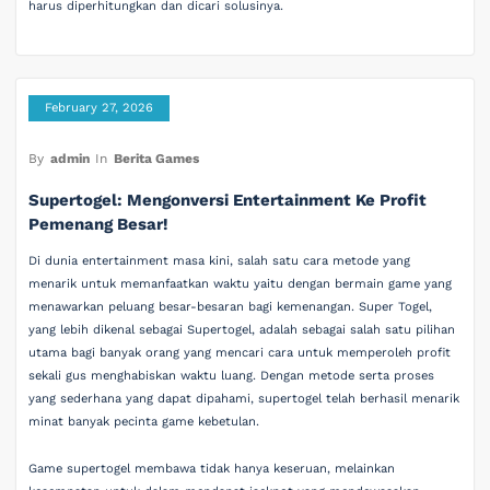
harus diperhitungkan dan dicari solusinya.
February 27, 2026
By
admin
In
Berita Games
Supertogel: Mengonversi Entertainment Ke Profit
Pemenang Besar!
Di dunia entertainment masa kini, salah satu cara metode yang
menarik untuk memanfaatkan waktu yaitu dengan bermain game yang
menawarkan peluang besar-besaran bagi kemenangan. Super Togel,
yang lebih dikenal sebagai Supertogel, adalah sebagai salah satu pilihan
utama bagi banyak orang yang mencari cara untuk memperoleh profit
sekali gus menghabiskan waktu luang. Dengan metode serta proses
yang sederhana yang dapat dipahami, supertogel telah berhasil menarik
minat banyak pecinta game kebetulan.
Game supertogel membawa tidak hanya keseruan, melainkan