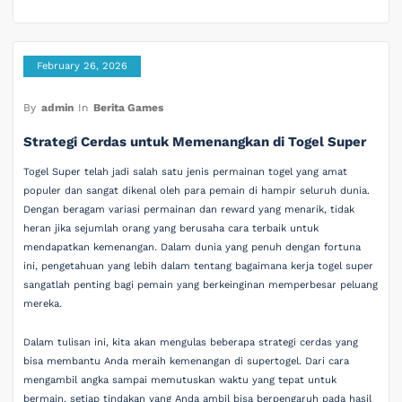
February 26, 2026
By
admin
In
Berita Games
Strategi Cerdas untuk Memenangkan di Togel Super
Togel Super telah jadi salah satu jenis permainan togel yang amat
populer dan sangat dikenal oleh para pemain di hampir seluruh dunia.
Dengan beragam variasi permainan dan reward yang menarik, tidak
heran jika sejumlah orang yang berusaha cara terbaik untuk
mendapatkan kemenangan. Dalam dunia yang penuh dengan fortuna
ini, pengetahuan yang lebih dalam tentang bagaimana kerja togel super
sangatlah penting bagi pemain yang berkeinginan memperbesar peluang
mereka.
Dalam tulisan ini, kita akan mengulas beberapa strategi cerdas yang
bisa membantu Anda meraih kemenangan di supertogel. Dari cara
mengambil angka sampai memutuskan waktu yang tepat untuk
bermain, setiap tindakan yang Anda ambil bisa berpengaruh pada hasil