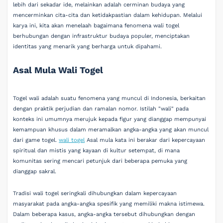
lebih dari sekadar ide, melainkan adalah cerminan budaya yang
mencerminkan cita-cita dan ketidakpastian dalam kehidupan. Melalui
karya ini, kita akan menelaah bagaimana fenomena wali togel
berhubungan dengan infrastruktur budaya populer, menciptakan
identitas yang menarik yang berharga untuk dipahami.
Asal Mula Wali Togel
Togel wali adalah suatu fenomena yang muncul di Indonesia, berkaitan
dengan praktik perjudian dan ramalan nomor. Istilah "wali" pada
konteks ini umumnya merujuk kepada figur yang dianggap mempunyai
kemampuan khusus dalam meramalkan angka-angka yang akan muncul
dari game togel.
wali togel
Asal mula kata ini berakar dari kepercayaan
spiritual dan mistis yang kayaan di kultur setempat, di mana
komunitas sering mencari petunjuk dari beberapa pemuka yang
dianggap sakral.
Tradisi wali togel seringkali dihubungkan dalam kepercayaan
masyarakat pada angka-angka spesifik yang memiliki makna istimewa.
Dalam beberapa kasus, angka-angka tersebut dihubungkan dengan