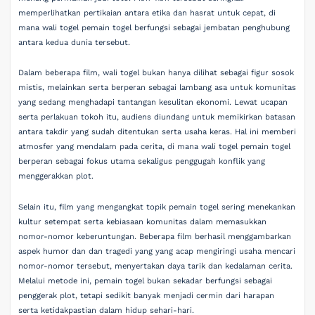
memperlihatkan pertikaian antara etika dan hasrat untuk cepat, di
mana wali togel pemain togel berfungsi sebagai jembatan penghubung
antara kedua dunia tersebut.
Dalam beberapa film, wali togel bukan hanya dilihat sebagai figur sosok
mistis, melainkan serta berperan sebagai lambang asa untuk komunitas
yang sedang menghadapi tantangan kesulitan ekonomi. Lewat ucapan
serta perlakuan tokoh itu, audiens diundang untuk memikirkan batasan
antara takdir yang sudah ditentukan serta usaha keras. Hal ini memberi
atmosfer yang mendalam pada cerita, di mana wali togel pemain togel
berperan sebagai fokus utama sekaligus penggugah konflik yang
menggerakkan plot.
Selain itu, film yang mengangkat topik pemain togel sering menekankan
kultur setempat serta kebiasaan komunitas dalam memasukkan
nomor-nomor keberuntungan. Beberapa film berhasil menggambarkan
aspek humor dan dan tragedi yang yang acap mengiringi usaha mencari
nomor-nomor tersebut, menyertakan daya tarik dan kedalaman cerita.
Melalui metode ini, pemain togel bukan sekadar berfungsi sebagai
penggerak plot, tetapi sedikit banyak menjadi cermin dari harapan
serta ketidakpastian dalam hidup sehari-hari.