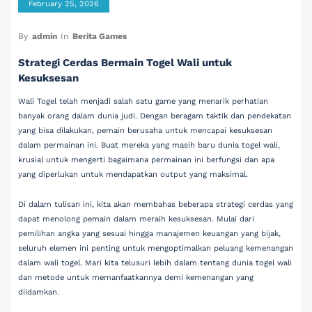
February 25, 2026
By
admin
In
Berita Games
Strategi Cerdas Bermain Togel Wali untuk
Kesuksesan
Wali Togel telah menjadi salah satu game yang menarik perhatian
banyak orang dalam dunia judi. Dengan beragam taktik dan pendekatan
yang bisa dilakukan, pemain berusaha untuk mencapai kesuksesan
dalam permainan ini. Buat mereka yang masih baru dunia togel wali,
krusial untuk mengerti bagaimana permainan ini berfungsi dan apa
yang diperlukan untuk mendapatkan output yang maksimal.
Di dalam tulisan ini, kita akan membahas beberapa strategi cerdas yang
dapat menolong pemain dalam meraih kesuksesan. Mulai dari
pemilihan angka yang sesuai hingga manajemen keuangan yang bijak,
seluruh elemen ini penting untuk mengoptimalkan peluang kemenangan
dalam wali togel. Mari kita telusuri lebih dalam tentang dunia togel wali
dan metode untuk memanfaatkannya demi kemenangan yang
diidamkan.