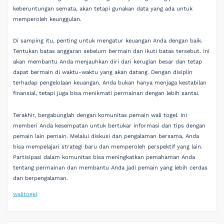
keberuntungan semata, akan tetapi gunakan data yang ada untuk
memperoleh keunggulan.
Di samping itu, penting untuk mengatur keuangan Anda dengan baik.
Tentukan batas anggaran sebelum bermain dan ikuti batas tersebut. Ini
akan membantu Anda menjauhkan diri dari kerugian besar dan tetap
dapat bermain di waktu-waktu yang akan datang. Dengan disiplin
terhadap pengelolaan keuangan, Anda bukan hanya menjaga kestabilan
finansial, tetapi juga bisa menikmati permainan dengan lebih santai.
Terakhir, bergabunglah dengan komunitas pemain wali togel. Ini
memberi Anda kesempatan untuk bertukar informasi dan tips dengan
pemain lain pemain. Melalui diskusi dan pengalaman bersama, Anda
bisa mempelajari strategi baru dan memperoleh perspektif yang lain.
Partisipasi dalam komunitas bisa meningkatkan pemahaman Anda
tentang permainan dan membantu Anda jadi pemain yang lebih cerdas
dan berpengalaman.
walitogel