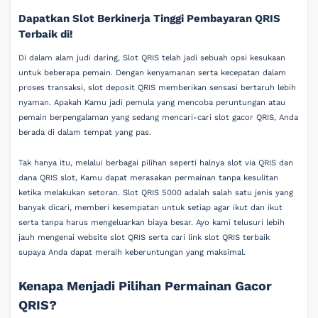
Dapatkan Slot Berkinerja Tinggi Pembayaran QRIS
Terbaik di!
Di dalam alam judi daring, Slot QRIS telah jadi sebuah opsi kesukaan
untuk beberapa pemain. Dengan kenyamanan serta kecepatan dalam
proses transaksi, slot deposit QRIS memberikan sensasi bertaruh lebih
nyaman. Apakah Kamu jadi pemula yang mencoba peruntungan atau
pemain berpengalaman yang sedang mencari-cari slot gacor QRIS, Anda
berada di dalam tempat yang pas.
Tak hanya itu, melalui berbagai pilihan seperti halnya slot via QRIS dan
dana QRIS slot, Kamu dapat merasakan permainan tanpa kesulitan
ketika melakukan setoran. Slot QRIS 5000 adalah salah satu jenis yang
banyak dicari, memberi kesempatan untuk setiap agar ikut dan ikut
serta tanpa harus mengeluarkan biaya besar. Ayo kami telusuri lebih
jauh mengenai website slot QRIS serta cari link slot QRIS terbaik
supaya Anda dapat meraih keberuntungan yang maksimal.
Kenapa Menjadi Pilihan Permainan Gacor
QRIS?