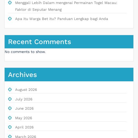
Menggali Lebih Dalam mengenai Permainan Togel Macau:
Faktor di Seputar Menang
Apa itu Warga Bet itu? Panduan Lengkap bagi Anda
Recent Comments
No comments to show.
Archives
August 2026
July 2026
June 2026
May 2026
April 2026
March 2026