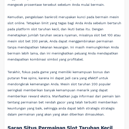
mengecek prosentase tersebut sebelum Anda mulai bermain.
Kemudian, pengelolaan bankroll merupakan kunci pada bermain mesin
slot online. Tetapkan limit yang tegas bagi Anda Anda sebelum bertaruh
pada platform slot taruhan kecil, dan ikuti batas itu. Dengan
menetapkan jumlah taruhan secara nyaman, misalnya slot bet 100 atau
mesin slot bet 200 perak, Anda dapat menggembirakan permainan
tanpa mendapatkan tekanan keuangan. Ini masih memungkinkan Anda
bermain lebih lama, dan ini meningkatkan peluang Anda mendapatkan
mendapatkan kombinasi simbol yang profitabel.
Terakhir, fokus pada game yang memiliki kemampuan bonus dan
putaran free spins, karena ini dapat jadi cara yang efektif untuk
mendongkrak kemenangan Anda. Mesin slot taruhan 200 populer
seringkali memberikan banyak kemampuan menarik yang dapat
memberikan reward ekstra. Manfaatkan juga informasi dari pemain lain
tentang permainan bet rendah gacor yang telah terbukti memberikan
keuntungan yang baik, sehingga anda dapat lebih strategis strategis
dalam permainan yang akan yang akan diberikan dimasukkan.
Saran Situs Permainan Slot Taruhan Kecil