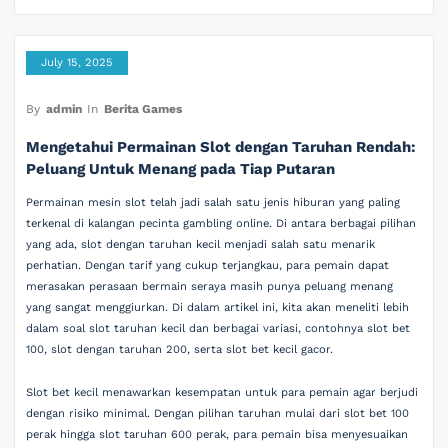
July 15, 2025
By
admin
In
Berita Games
Mengetahui Permainan Slot dengan Taruhan Rendah:
Peluang Untuk Menang pada Tiap Putaran
Permainan mesin slot telah jadi salah satu jenis hiburan yang paling
terkenal di kalangan pecinta gambling online. Di antara berbagai pilihan
yang ada, slot dengan taruhan kecil menjadi salah satu menarik
perhatian. Dengan tarif yang cukup terjangkau, para pemain dapat
merasakan perasaan bermain seraya masih punya peluang menang
yang sangat menggiurkan. Di dalam artikel ini, kita akan meneliti lebih
dalam soal slot taruhan kecil dan berbagai variasi, contohnya slot bet
100, slot dengan taruhan 200, serta slot bet kecil gacor.
Slot bet kecil menawarkan kesempatan untuk para pemain agar berjudi
dengan risiko minimal. Dengan pilihan taruhan mulai dari slot bet 100
perak hingga slot taruhan 600 perak, para pemain bisa menyesuaikan