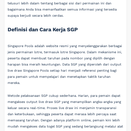
telusuri lebih dalam tentang berbagai sisi dari permainan ini dan
bagaimana Anda bisa memanfaatkan semua informasi yang tersedia
supaya berjudi secara lebih cerdas.
Definisi dan Cara Kerja SGP
Singapore Pools adalah website resmi yang menyelenggarakan berbagai
jenis permainan lotre, termasuk lotre Singapore. Dalam mekanisme ini,
peserta dapat membuat taruhan pada nombor yang dipilih dengan
harapan bisa meraih keuntungan. Data SGP yang diperoleh dari output
live draw Singapore Pools setiap hari menjadi referensi penting bagi
para pemain untuk mempelajari dan menetapkan taktik taruhan
mereka.
Metode pelaksanaan SGP cukup sederhana. Harian, para pemain dapat
mengakses output live draw SGP yang menampilkan angka-angka yang
keluar secara real-time. Proses live draw ini menjamin transparansi
dan keterbukaan, sehingga peserta dapat merasa lebih percaya saat
memasang taruhan. Dengan adanya platform online, pemain kini lebih
mudah mengakses data togel SGP yang sedang berlangsung melalui alat