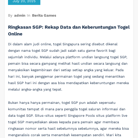
July 20, 2025
By
admin
In
Berita Games
Ringkasan SGP: Rekap Data dan Keberuntungan Togel
Online
Di dalam alam judi online, togel Singapura sering disebut dikenal
dengan nama togel SGP sudah jadi salah satu game favorit bagi
sejumlah individu. Melalui adanya platform undian langsung togel SGP,
pemain bisa secara gampang melihat hasil undian secara langsung dan
menyaksikan kegembiraan dari setiap setiap angka yang keluar. Pada
hari ini, banyak penggemar permainan togel yang sedang menantikan
hasil SGP hari ini dengan asa bisa mendapatkan keberuntungan mereka
melalui angka-angka yang tepat.
Bukan hanya hanya permainan, togel SGP pun adalah sepersatu
komunitas tempat di mana para penggila togel saluran informasi dan
data togel SGP. Situs-situs seperti Singapore Pools situs platform live
togel SGP menyediakan akses kepada para pemain agar membaca
ringkasan nomor serta hasil sebelumnya sebelumnya, agar mereka bisa
menganalisis corak serta menambah kesempatan sendiri. Mari kita