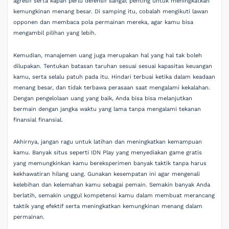
agresif serta kapan perlu defensif sangat penting untuk meningkatkan
kemungkinan menang besar. Di samping itu, cobalah mengikuti lawan
opponen dan membaca pola permainan mereka, agar kamu bisa
mengambil pilihan yang lebih.
Kemudian, manajemen uang juga merupakan hal yang hal tak boleh
dilupakan. Tentukan batasan taruhan sesuai sesuai kapasitas keuangan
kamu, serta selalu patuh pada itu. Hindari terbuai ketika dalam keadaan
menang besar, dan tidak terbawa perasaan saat mengalami kekalahan.
Dengan pengelolaan uang yang baik, Anda bisa bisa melanjutkan
bermain dengan jangka waktu yang lama tanpa mengalami tekanan
finansial finansial.
Akhirnya, jangan ragu untuk latihan dan meningkatkan kemampuan
kamu. Banyak situs seperti IDN Play yang menyediakan game gratis
yang memungkinkan kamu bereksperimen banyak taktik tanpa harus
kekhawatiran hilang uang. Gunakan kesempatan ini agar mengenali
kelebihan dan kelemahan kamu sebagai pemain. Semakin banyak Anda
berlatih, semakin unggul kompetensi kamu dalam membuat merancang
taktik yang efektif serta meningkatkan kemungkinan menang dalam
permainan.