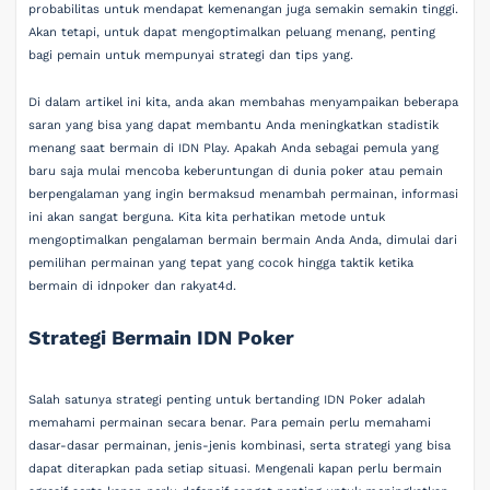
probabilitas untuk mendapat kemenangan juga semakin semakin tinggi.
Akan tetapi, untuk dapat mengoptimalkan peluang menang, penting
bagi pemain untuk mempunyai strategi dan tips yang.
Di dalam artikel ini kita, anda akan membahas menyampaikan beberapa
saran yang bisa yang dapat membantu Anda meningkatkan stadistik
menang saat bermain di IDN Play. Apakah Anda sebagai pemula yang
baru saja mulai mencoba keberuntungan di dunia poker atau pemain
berpengalaman yang ingin bermaksud menambah permainan, informasi
ini akan sangat berguna. Kita kita perhatikan metode untuk
mengoptimalkan pengalaman bermain bermain Anda Anda, dimulai dari
pemilihan permainan yang tepat yang cocok hingga taktik ketika
bermain di idnpoker dan rakyat4d.
Strategi Bermain IDN Poker
Salah satunya strategi penting untuk bertanding IDN Poker adalah
memahami permainan secara benar. Para pemain perlu memahami
dasar-dasar permainan, jenis-jenis kombinasi, serta strategi yang bisa
dapat diterapkan pada setiap situasi. Mengenali kapan perlu bermain