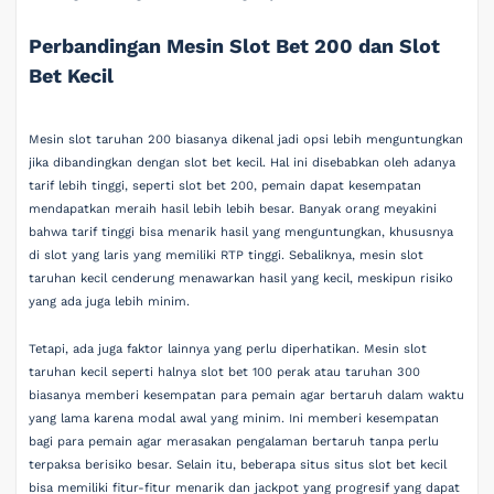
Perbandingan Mesin Slot Bet 200 dan Slot
Bet Kecil
Mesin slot taruhan 200 biasanya dikenal jadi opsi lebih menguntungkan
jika dibandingkan dengan slot bet kecil. Hal ini disebabkan oleh adanya
tarif lebih tinggi, seperti slot bet 200, pemain dapat kesempatan
mendapatkan meraih hasil lebih lebih besar. Banyak orang meyakini
bahwa tarif tinggi bisa menarik hasil yang menguntungkan, khususnya
di slot yang laris yang memiliki RTP tinggi. Sebaliknya, mesin slot
taruhan kecil cenderung menawarkan hasil yang kecil, meskipun risiko
yang ada juga lebih minim.
Tetapi, ada juga faktor lainnya yang perlu diperhatikan. Mesin slot
taruhan kecil seperti halnya slot bet 100 perak atau taruhan 300
biasanya memberi kesempatan para pemain agar bertaruh dalam waktu
yang lama karena modal awal yang minim. Ini memberi kesempatan
bagi para pemain agar merasakan pengalaman bertaruh tanpa perlu
terpaksa berisiko besar. Selain itu, beberapa situs situs slot bet kecil
bisa memiliki fitur-fitur menarik dan jackpot yang progresif yang dapat