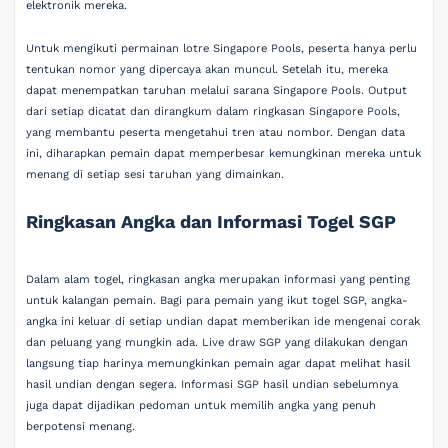
elektronik mereka.
Untuk mengikuti permainan lotre Singapore Pools, peserta hanya perlu
tentukan nomor yang dipercaya akan muncul. Setelah itu, mereka
dapat menempatkan taruhan melalui sarana Singapore Pools. Output
dari setiap dicatat dan dirangkum dalam ringkasan Singapore Pools,
yang membantu peserta mengetahui tren atau nombor. Dengan data
ini, diharapkan pemain dapat memperbesar kemungkinan mereka untuk
menang di setiap sesi taruhan yang dimainkan.
Ringkasan Angka dan Informasi Togel SGP
Dalam alam togel, ringkasan angka merupakan informasi yang penting
untuk kalangan pemain. Bagi para pemain yang ikut togel SGP, angka-
angka ini keluar di setiap undian dapat memberikan ide mengenai corak
dan peluang yang mungkin ada. Live draw SGP yang dilakukan dengan
langsung tiap harinya memungkinkan pemain agar dapat melihat hasil
hasil undian dengan segera. Informasi SGP hasil undian sebelumnya
juga dapat dijadikan pedoman untuk memilih angka yang penuh
berpotensi menang.