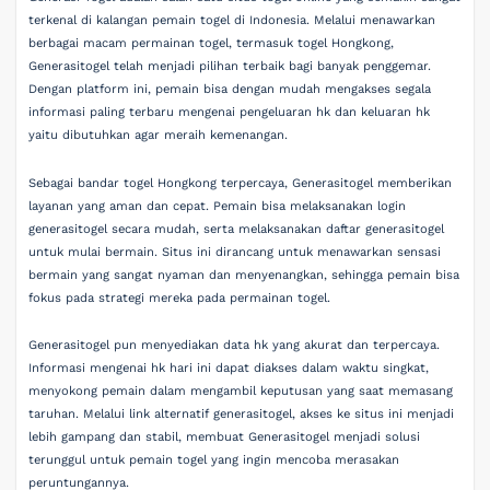
terkenal di kalangan pemain togel di Indonesia. Melalui menawarkan
berbagai macam permainan togel, termasuk togel Hongkong,
Generasitogel telah menjadi pilihan terbaik bagi banyak penggemar.
Dengan platform ini, pemain bisa dengan mudah mengakses segala
informasi paling terbaru mengenai pengeluaran hk dan keluaran hk
yaitu dibutuhkan agar meraih kemenangan.
Sebagai bandar togel Hongkong terpercaya, Generasitogel memberikan
layanan yang aman dan cepat. Pemain bisa melaksanakan login
generasitogel secara mudah, serta melaksanakan daftar generasitogel
untuk mulai bermain. Situs ini dirancang untuk menawarkan sensasi
bermain yang sangat nyaman dan menyenangkan, sehingga pemain bisa
fokus pada strategi mereka pada permainan togel.
Generasitogel pun menyediakan data hk yang akurat dan terpercaya.
Informasi mengenai hk hari ini dapat diakses dalam waktu singkat,
menyokong pemain dalam mengambil keputusan yang saat memasang
taruhan. Melalui link alternatif generasitogel, akses ke situs ini menjadi
lebih gampang dan stabil, membuat Generasitogel menjadi solusi
terunggul untuk pemain togel yang ingin mencoba merasakan
peruntungannya.