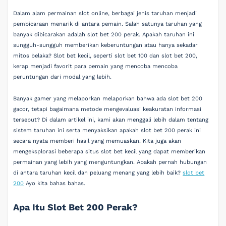
Dalam alam permainan slot online, berbagai jenis taruhan menjadi
pembicaraan menarik di antara pemain. Salah satunya taruhan yang
banyak dibicarakan adalah slot bet 200 perak. Apakah taruhan ini
sungguh-sungguh memberikan keberuntungan atau hanya sekadar
mitos belaka? Slot bet kecil, seperti slot bet 100 dan slot bet 200,
kerap menjadi favorit para pemain yang mencoba mencoba
peruntungan dari modal yang lebih.
Banyak gamer yang melaporkan melaporkan bahwa ada slot bet 200
gacor, tetapi bagaimana metode mengevaluasi keakuratan informasi
tersebut? Di dalam artikel ini, kami akan menggali lebih dalam tentang
sistem taruhan ini serta menyaksikan apakah slot bet 200 perak ini
secara nyata memberi hasil yang memuaskan. Kita juga akan
mengeksplorasi beberapa situs slot bet kecil yang dapat memberikan
permainan yang lebih yang menguntungkan. Apakah pernah hubungan
di antara taruhan kecil dan peluang menang yang lebih baik?
slot bet
200
Ayo kita bahas bahas.
Apa Itu Slot Bet 200 Perak?