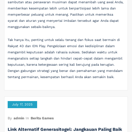
sambutan atau penawaran musiman dapat menambah uang awal Anda,
memberikan kesempatan lebih untuk berpartisipasi lebih lama dan
memperbesar peluang untuk menang. Pastikan untuk memeriksa
syarat dan aturan yang menyertai imbalan tersebut agar Anda dapat
menggunakan sebaik-baiknya.
Tak hanya itu, penting untuk selalu tenang dan fokus saat bermain di
Rakyat 4D dan IDN Play. Pengelolaan emosi dan kedisiplinan dalam
mengambil keputusan adalah rahasia sukses. Sediakan waktu untuk
menganalisis setiap langkah dan hindari cepat-cepat dalam mengambil
keputusan, karena ketergesaan sering kali berujung pada kerugian.
Dengan gabungan strategi yang benar dan pemahaman yang mendalam
tentang permainan, kesempatan berhasil Anda akan semakin baik.
July 17, 2025
By
admin
In
Berita Games
Link Alternatif Generasitogel: Jangkauan Paling Baik