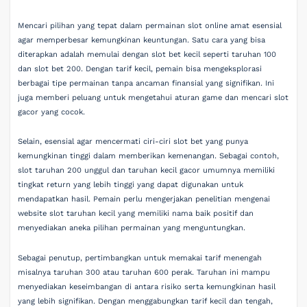
Mencari pilihan yang tepat dalam permainan slot online amat esensial
agar memperbesar kemungkinan keuntungan. Satu cara yang bisa
diterapkan adalah memulai dengan slot bet kecil seperti taruhan 100
dan slot bet 200. Dengan tarif kecil, pemain bisa mengeksplorasi
berbagai tipe permainan tanpa ancaman finansial yang signifikan. Ini
juga memberi peluang untuk mengetahui aturan game dan mencari slot
gacor yang cocok.
Selain, esensial agar mencermati ciri-ciri slot bet yang punya
kemungkinan tinggi dalam memberikan kemenangan. Sebagai contoh,
slot taruhan 200 unggul dan taruhan kecil gacor umumnya memiliki
tingkat return yang lebih tinggi yang dapat digunakan untuk
mendapatkan hasil. Pemain perlu mengerjakan penelitian mengenai
website slot taruhan kecil yang memiliki nama baik positif dan
menyediakan aneka pilihan permainan yang menguntungkan.
Sebagai penutup, pertimbangkan untuk memakai tarif menengah
misalnya taruhan 300 atau taruhan 600 perak. Taruhan ini mampu
menyediakan keseimbangan di antara risiko serta kemungkinan hasil
yang lebih signifikan. Dengan menggabungkan tarif kecil dan tengah,