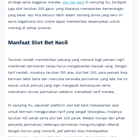
strategi serta anggaran mereka.
slot bet kecil
Di samping itu, terdapat
juga slot taruhan 200 gacor yang biasanya menawarkan kemenangan
yang besar. Ayo kita telusuri lebih dalam tentang dunia yang seru ini
serta bagaimana slot online dapat memberikan kesempatan untuk
menang di setiap putaran.
Manfaat Slot Bet Kecil
Taruhan rendah memberikan peluang yang menarik bagi pemain ingin
menikmati permainan tanpa harus mengeluarkan banyak uang. Dengan
tarif rendah, misalnya taruhan 100 atau slot bet 200, para pemain bisa
bermain lebih lama dan mencoba beraneka permainan yang ada. Hal ini
sesuai untuk pemula yang ingin mengasah kemampuan serta
memahami aturan permainan sebelum menaikkan tarif mereka.
Di samping itu, sejumlah platform slot bet kecil menawarkan opsi
untuk bermain menggunakan tarif yang sangat terjangkau, misalnya
taruhan 100 perak serta slot bet 200 perak. Melalui inovasi dari pihak
penyedia permainan, beberapa permainan menguntungkan dikenal
dengan bonus yang menarik, jadi pemain bisa mendapatkan