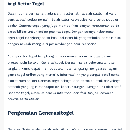
bagi Bettor Togel
Dalam dunia permainan, adanya link alternatif adalah suatu hal yang
sentral bagi setiap pemain. Salah satunya website yang terus populer
adalah Generasitogel, yang juga memberikan banyak kemudahan serta
aksesibilitas untuk setiap pecinta togel. Dengan adanya keberadaan
agen togel Hongkong serta hasil keluaran hk yang terbuka, pemain bisa
dengan mudah mengikuti perkembangan hasil hk harian.
Adanya situs togel Hongkong ini pun menawarkan fasilitas dalam
proses login ke akun Generasitogel. Dengan hanya beberapa langkah
langkah, kamu dapat membuat akun dan langsung mengakses ragam
game togel online yang menarik. Informasi hk yang sangat detail serta
akurat menjadikan Generasitogel sebagai opsi terbaik untuk banyaknya
petaruh yang ingin mendapatkan keberuntungan. Dengan link alternatif
Generasitogel, akses ke semua informasi dan fasilitas jadi semakin
praktis serta efisien.
Pengenalan Generasitogel
Generasi Togel adalah salah satu situs togel online yang semakin sangat