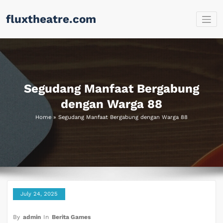
Skip
fluxtheatre.com
to
content
Segudang Manfaat Bergabung
dengan Warga 88
Home
»
Segudang Manfaat Bergabung dengan Warga 88
July 24, 2025
By
admin
In
Berita Games