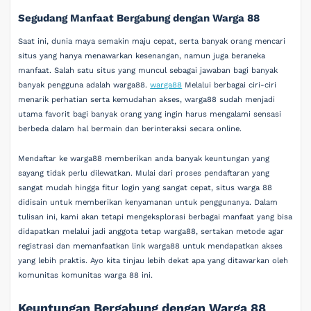
Segudang Manfaat Bergabung dengan Warga 88
Saat ini, dunia maya semakin maju cepat, serta banyak orang mencari
situs yang hanya menawarkan kesenangan, namun juga beraneka
manfaat. Salah satu situs yang muncul sebagai jawaban bagi banyak
banyak pengguna adalah warga88.
warga88
Melalui berbagai ciri-ciri
menarik perhatian serta kemudahan akses, warga88 sudah menjadi
utama favorit bagi banyak orang yang ingin harus mengalami sensasi
berbeda dalam hal bermain dan berinteraksi secara online.
Mendaftar ke warga88 memberikan anda banyak keuntungan yang
sayang tidak perlu dilewatkan. Mulai dari proses pendaftaran yang
sangat mudah hingga fitur login yang sangat cepat, situs warga 88
didisain untuk memberikan kenyamanan untuk penggunanya. Dalam
tulisan ini, kami akan tetapi mengeksplorasi berbagai manfaat yang bisa
didapatkan melalui jadi anggota tetap warga88, sertakan metode agar
registrasi dan memanfaatkan link warga88 untuk mendapatkan akses
yang lebih praktis. Ayo kita tinjau lebih dekat apa yang ditawarkan oleh
komunitas komunitas warga 88 ini.
Keuntungan Bergabung dengan Warga 88