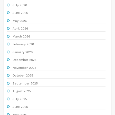
July 2026
June 2026
May 2026
April 2026
March 2026
February 2026
January 2026
December 2025
November 2025
October 2025
September 2025
August 2025
July 2025
June 2025
May 2025