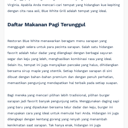
Virginia. Apabila Anda mencari-cari tempat yang hidangkan kue kepiting
dengan cita rasa asli, Blue White Grill adalah tempat yang ideal.
Daftar Makanan Pagi Terunggul
Restoran Blue White menawarkan beragam menu sarapan yang
menggugah selera untuk para pecinta sarapan. Salah satu hidangan
favorit adalah telur dadar yang dilengkapi dengan berbagai sayuran
segar dan keju yang leleh, menghasilkan kombinasi rasa yang ideal.
Selain itu, tempat ini juga menyajikan pancake yang halus, dihidangkan
bersama sirup maple yang otentik. Setiap hidangan sarapan di sini
dibuat dengan bahan-bahan premium dan dengan penuh perhatian,
memastikan pengunjung mendapatkan hal terbaik pada setiap suapan.
Bagi mereka yang mencari pilihan lebih tradisional, pilihan burger
sarapan jadi favorit banyak pengunjung setia. Menggunakan daging sapi
yang baru yang dipadukan bersama telur dadar dan keju, burger ini
merupakan cara yang ideal untuk memulai hari Anda. Hidangan ini juga
dilengkapi dengan kentang goreng yang renyah yang menambah
kenikmatan saat sarapan. Tak hanya enak, hidangan ini juga