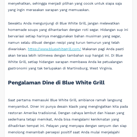
menyehatkan, sehingga menjadi pilihan yang cocok untuk siapa saja
yang ingin merasakan sarapan yang memuaskan.
Sewaktu Anda mengunjungi di Blue White Grill, jangan melewatkan
homemade soups yang dihantarkan dengan roti segar. Hidangan sup ini
bervariasi setiap harinya menggunakan bahan musiman yang segar,
namun selalu dibuat dengan resipi yang turun temurun yang telah
diwariskan.
https://www.bluewhitegrill.com/
Makanan pagi Anda pasti
akan terasa lebih istimewa dengan tambahan sup hangat ini. Di Blue
White Grill, setiap hidangan sarapan membawa Anda ke petualangan
gastronomi yang tak terlupakan di Martinsburg, West Virginia.
Pengalaman Dine di Blue White Grill
Saat pertama memasuki Blue White Grill, ambiance ramah langsung
menyambut. Diner ini punya desain klasik yang mengingatkan kita pada
restoran Amerika tradisional. Dengan cahaya lembut dan hiasan yang
sederhana tetapi memikat, Anda bisa mengalami kenikmatan yang
dihadirkan tempat ini. Pelayan yang menyapa dengan senyum dan siap
menolong menambah persepsi positif saat Anda mulai menjelajahi