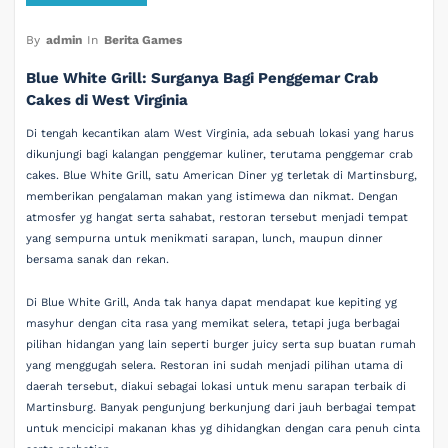
By
admin
In
Berita Games
Blue White Grill: Surganya Bagi Penggemar Crab
Cakes di West Virginia
Di tengah kecantikan alam West Virginia, ada sebuah lokasi yang harus
dikunjungi bagi kalangan penggemar kuliner, terutama penggemar crab
cakes. Blue White Grill, satu American Diner yg terletak di Martinsburg,
memberikan pengalaman makan yang istimewa dan nikmat. Dengan
atmosfer yg hangat serta sahabat, restoran tersebut menjadi tempat
yang sempurna untuk menikmati sarapan, lunch, maupun dinner
bersama sanak dan rekan.
Di Blue White Grill, Anda tak hanya dapat mendapat kue kepiting yg
masyhur dengan cita rasa yang memikat selera, tetapi juga berbagai
pilihan hidangan yang lain seperti burger juicy serta sup buatan rumah
yang menggugah selera. Restoran ini sudah menjadi pilihan utama di
daerah tersebut, diakui sebagai lokasi untuk menu sarapan terbaik di
Martinsburg. Banyak pengunjung berkunjung dari jauh berbagai tempat
untuk mencicipi makanan khas yg dihidangkan dengan cara penuh cinta