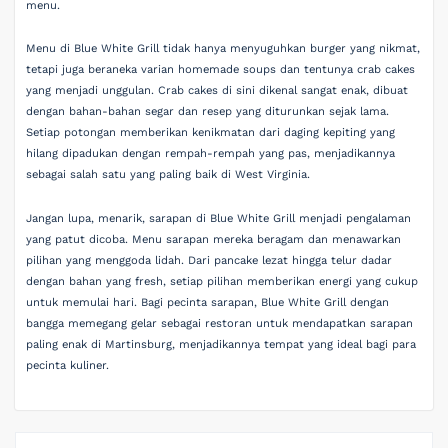
menu.
Menu di Blue White Grill tidak hanya menyuguhkan burger yang nikmat,
tetapi juga beraneka varian homemade soups dan tentunya crab cakes
yang menjadi unggulan. Crab cakes di sini dikenal sangat enak, dibuat
dengan bahan-bahan segar dan resep yang diturunkan sejak lama.
Setiap potongan memberikan kenikmatan dari daging kepiting yang
hilang dipadukan dengan rempah-rempah yang pas, menjadikannya
sebagai salah satu yang paling baik di West Virginia.
Jangan lupa, menarik, sarapan di Blue White Grill menjadi pengalaman
yang patut dicoba. Menu sarapan mereka beragam dan menawarkan
pilihan yang menggoda lidah. Dari pancake lezat hingga telur dadar
dengan bahan yang fresh, setiap pilihan memberikan energi yang cukup
untuk memulai hari. Bagi pecinta sarapan, Blue White Grill dengan
bangga memegang gelar sebagai restoran untuk mendapatkan sarapan
paling enak di Martinsburg, menjadikannya tempat yang ideal bagi para
pecinta kuliner.