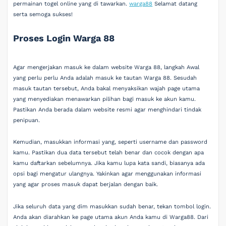
permainan togel online yang di tawarkan.
warga88
Selamat datang
serta semoga sukses!
Proses Login Warga 88
Agar mengerjakan masuk ke dalam website Warga 88, langkah Awal
yang perlu perlu Anda adalah masuk ke tautan Warga 88. Sesudah
masuk tautan tersebut, Anda bakal menyaksikan wajah page utama
yang menyediakan menawarkan pilihan bagi masuk ke akun kamu.
Pastikan Anda berada dalam website resmi agar menghindari tindak
penipuan.
Kemudian, masukkan informasi yang, seperti username dan password
kamu. Pastikan dua data tersebut telah benar dan cocok dengan apa
kamu daftarkan sebelumnya. Jika kamu lupa kata sandi, biasanya ada
opsi bagi mengatur ulangnya. Yakinkan agar menggunakan informasi
yang agar proses masuk dapat berjalan dengan baik.
Jika seluruh data yang dim masukkan sudah benar, tekan tombol login.
Anda akan diarahkan ke page utama akun Anda kamu di Warga88. Dari