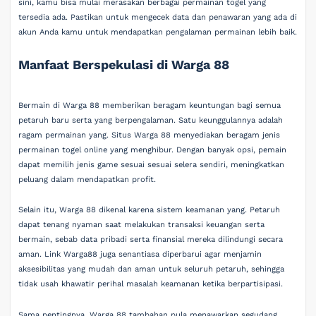
sini, kamu bisa mulai merasakan berbagai permainan togel yang
tersedia ada. Pastikan untuk mengecek data dan penawaran yang ada di
akun Anda kamu untuk mendapatkan pengalaman permainan lebih baik.
Manfaat Berspekulasi di Warga 88
Bermain di Warga 88 memberikan beragam keuntungan bagi semua
petaruh baru serta yang berpengalaman. Satu keunggulannya adalah
ragam permainan yang. Situs Warga 88 menyediakan beragam jenis
permainan togel online yang menghibur. Dengan banyak opsi, pemain
dapat memilih jenis game sesuai sesuai selera sendiri, meningkatkan
peluang dalam mendapatkan profit.
Selain itu, Warga 88 dikenal karena sistem keamanan yang. Petaruh
dapat tenang nyaman saat melakukan transaksi keuangan serta
bermain, sebab data pribadi serta finansial mereka dilindungi secara
aman. Link Warga88 juga senantiasa diperbarui agar menjamin
aksesibilitas yang mudah dan aman untuk seluruh petaruh, sehingga
tidak usah khawatir perihal masalah keamanan ketika berpartisipasi.
Sama pentingnya, Warga 88 tambahan pula menawarkan segudang