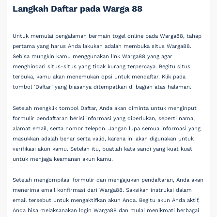
Langkah Daftar pada Warga 88
Untuk memulai pengalaman bermain togel online pada Warga88, tahap
pertama yang harus Anda lakukan adalah membuka situs Warga88.
Sebisa mungkin kamu menggunakan link Warga88 yang agar
menghindari situs-situs yang tidak kurang terpercaya. Begitu situs
terbuka, kamu akan menemukan opsi untuk mendaftar. Klik pada
tombol ‘Daftar’ yang biasanya ditempatkan di bagian atas halaman.
Setelah mengklik tombol Daftar, Anda akan diminta untuk menginput
formulir pendaftaran berisi informasi yang diperlukan, seperti nama,
alamat email, serta nomor telepon. Jangan lupa semua informasi yang
masukkan adalah benar serta valid, karena ini akan digunakan untuk
verifikasi akun kamu. Setelah itu, buatlah kata sandi yang kuat kuat
untuk menjaga keamanan akun kamu.
Setelah mengompilasi formulir dan mengajukan pendaftaran, Anda akan
menerima email konfirmasi dari Warga88. Saksikan instruksi dalam
email tersebut untuk mengaktifkan akun Anda. Begitu akun Anda aktif,
Anda bisa melaksanakan login Warga88 dan mulai menikmati berbagai