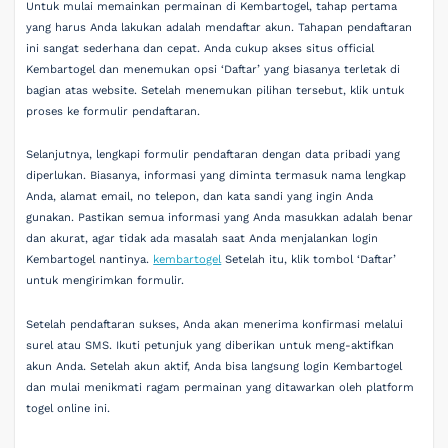
Untuk mulai memainkan permainan di Kembartogel, tahap pertama
yang harus Anda lakukan adalah mendaftar akun. Tahapan pendaftaran
ini sangat sederhana dan cepat. Anda cukup akses situs official
Kembartogel dan menemukan opsi ‘Daftar’ yang biasanya terletak di
bagian atas website. Setelah menemukan pilihan tersebut, klik untuk
proses ke formulir pendaftaran.
Selanjutnya, lengkapi formulir pendaftaran dengan data pribadi yang
diperlukan. Biasanya, informasi yang diminta termasuk nama lengkap
Anda, alamat email, no telepon, dan kata sandi yang ingin Anda
gunakan. Pastikan semua informasi yang Anda masukkan adalah benar
dan akurat, agar tidak ada masalah saat Anda menjalankan login
Kembartogel nantinya.
kembartogel
Setelah itu, klik tombol ‘Daftar’
untuk mengirimkan formulir.
Setelah pendaftaran sukses, Anda akan menerima konfirmasi melalui
surel atau SMS. Ikuti petunjuk yang diberikan untuk meng-aktifkan
akun Anda. Setelah akun aktif, Anda bisa langsung login Kembartogel
dan mulai menikmati ragam permainan yang ditawarkan oleh platform
togel online ini.