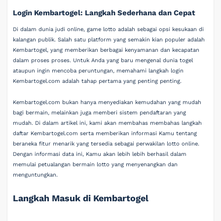
Login Kembartogel: Langkah Sederhana dan Cepat
Di dalam dunia judi online, game lotto adalah sebagai opsi kesukaan di
kalangan publik. Salah satu platform yang semakin kian populer adalah
Kembartogel, yang memberikan berbagai kenyamanan dan kecapatan
dalam proses proses. Untuk Anda yang baru mengenal dunia togel
ataupun ingin mencoba peruntungan, memahami langkah login
Kembartogel.com adalah tahap pertama yang penting penting.
Kembartogel.com bukan hanya menyediakan kemudahan yang mudah
bagi bermain, melainkan juga memberi sistem pendaftaran yang
mudah. Di dalam artikel ini, kami akan membahas membahas langkah
daftar Kembartogel.com serta memberikan informasi Kamu tentang
beraneka fitur menarik yang tersedia sebagai perwakilan lotto online.
Dengan informasi data ini, Kamu akan lebih lebih berhasil dalam
memulai petualangan bermain lotto yang menyenangkan dan
menguntungkan.
Langkah Masuk di Kembartogel