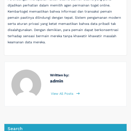
dijadikan perhatian dalam memilih agen permainan togel online.
Kembartogel memastikan bahwa informasi dan transaksi pemain
pemain pastinya dilindungi dengan tepat. Sistem pengamanan modern
serta aturan privasi yang ketat memastikan bahwa data pribadi tak
disalahgunakan. Dengan demikian, para pemain dapat berkonsentrasi
terhadap sensasi bermain mereka tanpa khawatir khawatir masalah
keamanan data mereka.
Written by:
admin
View All Posts
Search