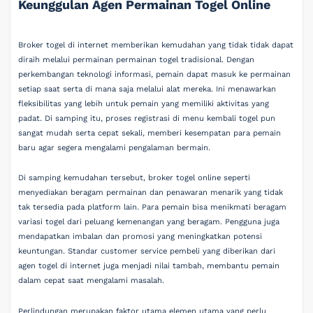
Keunggulan Agen Permainan Togel Online
Broker togel di internet memberikan kemudahan yang tidak tidak dapat
diraih melalui permainan permainan togel tradisional. Dengan
perkembangan teknologi informasi, pemain dapat masuk ke permainan
setiap saat serta di mana saja melalui alat mereka. Ini menawarkan
fleksibilitas yang lebih untuk pemain yang memiliki aktivitas yang
padat. Di samping itu, proses registrasi di menu kembali togel pun
sangat mudah serta cepat sekali, memberi kesempatan para pemain
baru agar segera mengalami pengalaman bermain.
Di samping kemudahan tersebut, broker togel online seperti
menyediakan beragam permainan dan penawaran menarik yang tidak
tak tersedia pada platform lain. Para pemain bisa menikmati beragam
variasi togel dari peluang kemenangan yang beragam. Pengguna juga
mendapatkan imbalan dan promosi yang meningkatkan potensi
keuntungan. Standar customer service pembeli yang diberikan dari
agen togel di internet juga menjadi nilai tambah, membantu pemain
dalam cepat saat mengalami masalah.
Perlindungan merupakan faktor utama elemen utama yang perlu