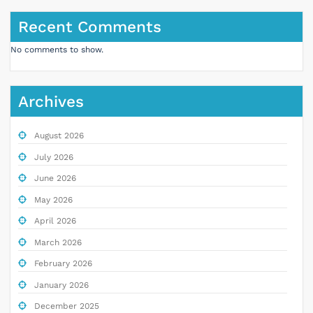
Recent Comments
No comments to show.
Archives
August 2026
July 2026
June 2026
May 2026
April 2026
March 2026
February 2026
January 2026
December 2025