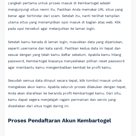
Langkah pertama untuk proses masuk di Kembartogel adalah
mengunjungi situs resmi itu. Pastikan Anda memakai URL situs yang
benar agar terhindar dari scam. Setelah itu, nanti terlihat tampilan
utama situs yang menampilkan opsi masuk di bagian atas web. Klik
pada opsi tersebut agar melanjutkan ke laman login.
Setelah kamu berada di laman login, masukkan data yang diperlukan,
seperti username dan kata sandi. Pastikan kedua data ini tepat dan
sesuai dengan yang telah kamu daftar sebelum. Apabila kamu hilang
password, Kembartogel biasanya menyediakan pilihan reset password
agar membantu kamu mengembalikan kembali ke profil kamu.
Sesudah semua data diinput secara tepat, klik tombol masuk untuk
mengakses akun kamu. Apabila seluruh proses dilakukan dengan tepat,
Anda akan diarahkan ke beranda profil Kembartogel kamu. Dari situ,
kamu dapat segera menjelajah ragam permainan dan servis yang
disediakan dari situs togel daring ini.
Proses Pendaftaran Akun Kembartogel