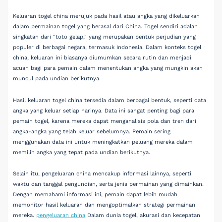
Keluaran togel china merujuk pada hasil atau angka yang dikeluarkan
dalam permainan togel yang berasal dari China. Togel sendiri adalah
singkatan dari "toto gelap," yang merupakan bentuk perjudian yang
populer di berbagai negara, termasuk Indonesia. Dalam konteks togel
china, keluaran ini biasanya diumumkan secara rutin dan menjadi
acuan bagi para pemain dalam menentukan angka yang mungkin akan
muncul pada undian berikutnya.
Hasil keluaran togel china tersedia dalam berbagai bentuk, seperti data
angka yang keluar setiap harinya. Data ini sangat penting bagi para
pemain togel, karena mereka dapat menganalisis pola dan tren dari
angka-angka yang telah keluar sebelumnya. Pemain sering
menggunakan data ini untuk meningkatkan peluang mereka dalam
memilih angka yang tepat pada undian berikutnya.
Selain itu, pengeluaran china mencakup informasi lainnya, seperti
waktu dan tanggal pengundian, serta jenis permainan yang dimainkan.
Dengan memahami informasi ini, pemain dapat lebih mudah
memonitor hasil keluaran dan mengoptimalkan strategi permainan
mereka.
pengeluaran china
Dalam dunia togel, akurasi dan kecepatan