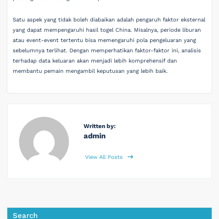
Satu aspek yang tidak boleh diabaikan adalah pengaruh faktor eksternal
yang dapat mempengaruhi hasil togel China. Misalnya, periode liburan
atau event-event tertentu bisa memengaruhi pola pengeluaran yang
sebelumnya terlihat. Dengan memperhatikan faktor-faktor ini, analisis
terhadap data keluaran akan menjadi lebih komprehensif dan
membantu pemain mengambil keputusan yang lebih baik.
Written by:
admin
View All Posts
Search