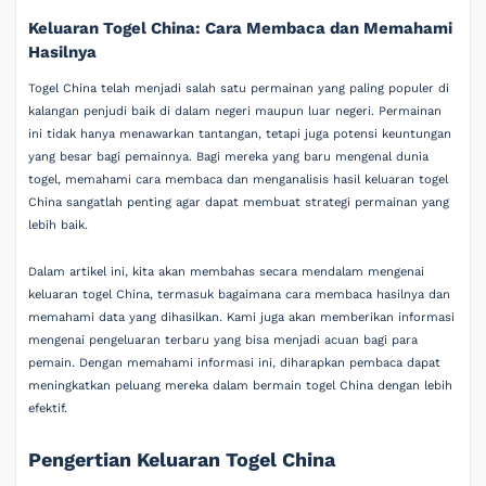
Keluaran Togel China: Cara Membaca dan Memahami
Hasilnya
Togel China telah menjadi salah satu permainan yang paling populer di
kalangan penjudi baik di dalam negeri maupun luar negeri. Permainan
ini tidak hanya menawarkan tantangan, tetapi juga potensi keuntungan
yang besar bagi pemainnya. Bagi mereka yang baru mengenal dunia
togel, memahami cara membaca dan menganalisis hasil keluaran togel
China sangatlah penting agar dapat membuat strategi permainan yang
lebih baik.
Dalam artikel ini, kita akan membahas secara mendalam mengenai
keluaran togel China, termasuk bagaimana cara membaca hasilnya dan
memahami data yang dihasilkan. Kami juga akan memberikan informasi
mengenai pengeluaran terbaru yang bisa menjadi acuan bagi para
pemain. Dengan memahami informasi ini, diharapkan pembaca dapat
meningkatkan peluang mereka dalam bermain togel China dengan lebih
efektif.
Pengertian Keluaran Togel China