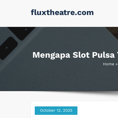
Skip
fluxtheatre.com
to
content
Mengapa Slot Pulsa
Home
October 12, 2025