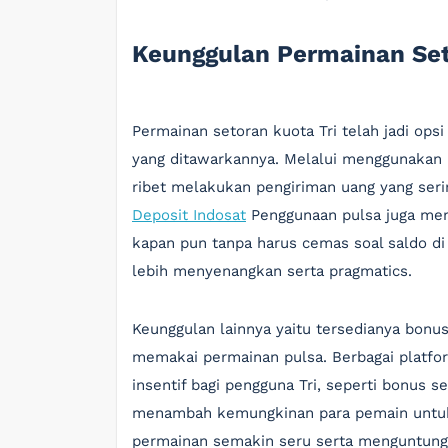
Keunggulan Permainan Set
Permainan setoran kuota Tri telah jadi op
yang ditawarkannya. Melalui menggunakan 
ribet melakukan pengiriman uang yang seri
Deposit Indosat
Penggunaan pulsa juga me
kapan pun tanpa harus cemas soal saldo d
lebih menyenangkan serta pragmatics.
Keunggulan lainnya yaitu tersedianya bonu
memakai permainan pulsa. Berbagai platf
insentif bagi pengguna Tri, seperti bonus s
menambah kemungkinan para pemain untuk m
permainan semakin seru serta menguntung