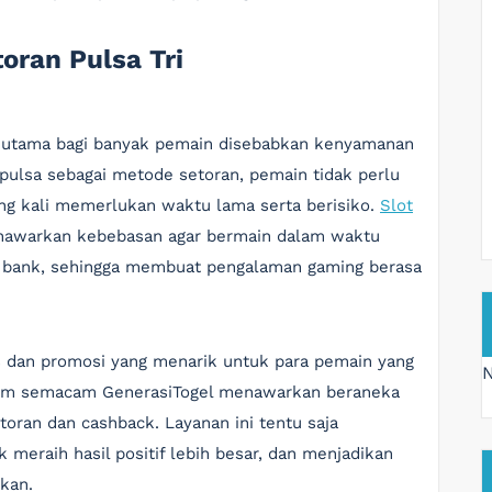
oran Pulsa Tri
si utama bagi banyak pemain disebabkan kenyamanan
pulsa sebagai metode setoran, pemain tidak perlu
ng kali memerlukan waktu lama serta berisiko.
Slot
nawarkan kebebasan agar bermain dalam waktu
i bank, sehingga membuat pengalaman gaming berasa
s dan promosi yang menarik untuk para pemain yang
orm semacam GenerasiTogel menawarkan beraneka
etoran dan cashback. Layanan ini tentu saja
eraih hasil positif lebih besar, dan menjadikan
kan.