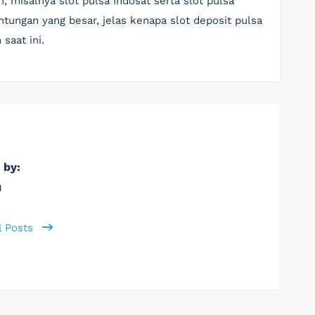
n, misalnya slot pulsa Indosat serta slot pulsa
ungan yang besar, jelas kenapa slot deposit pulsa
saat ini.
 by:
n
l Posts