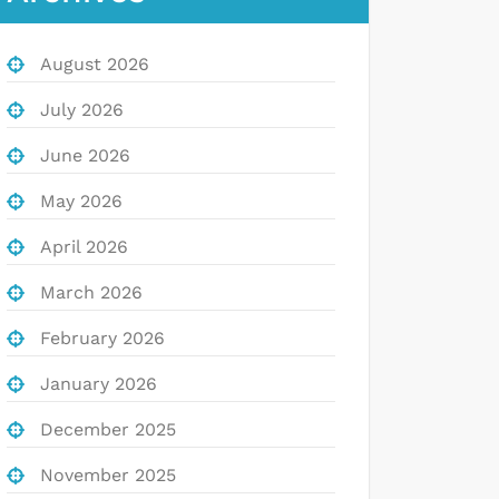
August 2026
July 2026
June 2026
May 2026
April 2026
March 2026
February 2026
January 2026
December 2025
November 2025