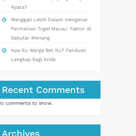
Nyata?
Menggali Lebih Dalam mengenai
Permainan Togel Macau: Faktor di
Seputar Menang
Apa itu Warga Bet itu? Panduan
Lengkap bagi Anda
Recent Comments
No comments to show.
Archives