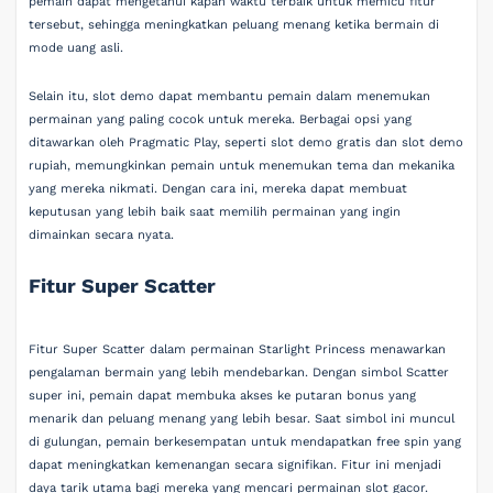
pemain dapat mengetahui kapan waktu terbaik untuk memicu fitur
tersebut, sehingga meningkatkan peluang menang ketika bermain di
mode uang asli.
Selain itu, slot demo dapat membantu pemain dalam menemukan
permainan yang paling cocok untuk mereka. Berbagai opsi yang
ditawarkan oleh Pragmatic Play, seperti slot demo gratis dan slot demo
rupiah, memungkinkan pemain untuk menemukan tema dan mekanika
yang mereka nikmati. Dengan cara ini, mereka dapat membuat
keputusan yang lebih baik saat memilih permainan yang ingin
dimainkan secara nyata.
Fitur Super Scatter
Fitur Super Scatter dalam permainan Starlight Princess menawarkan
pengalaman bermain yang lebih mendebarkan. Dengan simbol Scatter
super ini, pemain dapat membuka akses ke putaran bonus yang
menarik dan peluang menang yang lebih besar. Saat simbol ini muncul
di gulungan, pemain berkesempatan untuk mendapatkan free spin yang
dapat meningkatkan kemenangan secara signifikan. Fitur ini menjadi
daya tarik utama bagi mereka yang mencari permainan slot gacor.