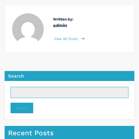
Written by:
admin
View All Posts
Search
Search
Recent Posts