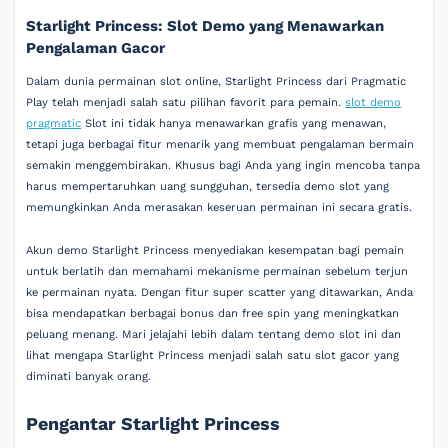
Starlight Princess: Slot Demo yang Menawarkan
Pengalaman Gacor
Dalam dunia permainan slot online, Starlight Princess dari Pragmatic
Play telah menjadi salah satu pilihan favorit para pemain.
slot demo
pragmatic
Slot ini tidak hanya menawarkan grafis yang menawan,
tetapi juga berbagai fitur menarik yang membuat pengalaman bermain
semakin menggembirakan. Khusus bagi Anda yang ingin mencoba tanpa
harus mempertaruhkan uang sungguhan, tersedia demo slot yang
memungkinkan Anda merasakan keseruan permainan ini secara gratis.
Akun demo Starlight Princess menyediakan kesempatan bagi pemain
untuk berlatih dan memahami mekanisme permainan sebelum terjun
ke permainan nyata. Dengan fitur super scatter yang ditawarkan, Anda
bisa mendapatkan berbagai bonus dan free spin yang meningkatkan
peluang menang. Mari jelajahi lebih dalam tentang demo slot ini dan
lihat mengapa Starlight Princess menjadi salah satu slot gacor yang
diminati banyak orang.
Pengantar Starlight Princess