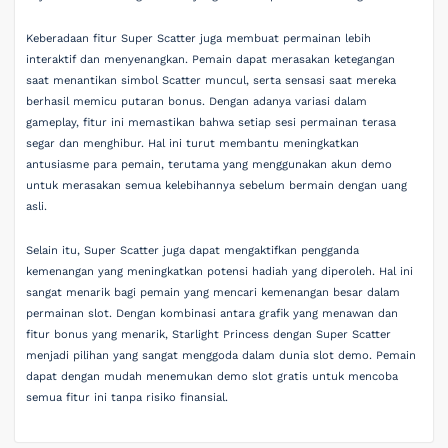
Keberadaan fitur Super Scatter juga membuat permainan lebih
interaktif dan menyenangkan. Pemain dapat merasakan ketegangan
saat menantikan simbol Scatter muncul, serta sensasi saat mereka
berhasil memicu putaran bonus. Dengan adanya variasi dalam
gameplay, fitur ini memastikan bahwa setiap sesi permainan terasa
segar dan menghibur. Hal ini turut membantu meningkatkan
antusiasme para pemain, terutama yang menggunakan akun demo
untuk merasakan semua kelebihannya sebelum bermain dengan uang
asli.
Selain itu, Super Scatter juga dapat mengaktifkan pengganda
kemenangan yang meningkatkan potensi hadiah yang diperoleh. Hal ini
sangat menarik bagi pemain yang mencari kemenangan besar dalam
permainan slot. Dengan kombinasi antara grafik yang menawan dan
fitur bonus yang menarik, Starlight Princess dengan Super Scatter
menjadi pilihan yang sangat menggoda dalam dunia slot demo. Pemain
dapat dengan mudah menemukan demo slot gratis untuk mencoba
semua fitur ini tanpa risiko finansial.