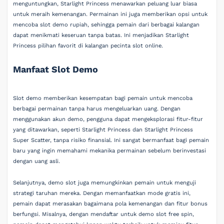
menguntungkan, Starlight Princess menawarkan peluang luar biasa
untuk meraih kemenangan. Permainan ini juga memberikan opsi untuk
mencoba slot demo rupiah, sehingga pemain dari berbagai kalangan
dapat menikmati keseruan tanpa batas. Ini menjadikan Starlight
Princess pilihan favorit di kalangan pecinta slot online.
Manfaat Slot Demo
Slot demo memberikan kesempatan bagi pemain untuk mencoba
berbagai permainan tanpa harus mengeluarkan uang. Dengan
menggunakan akun demo, pengguna dapat mengeksplorasi fitur-fitur
yang ditawarkan, seperti Starlight Princess dan Starlight Princess
Super Scatter, tanpa risiko finansial. Ini sangat bermanfaat bagi pemain
baru yang ingin memahami mekanika permainan sebelum berinvestasi
dengan uang asli.
Selanjutnya, demo slot juga memungkinkan pemain untuk menguji
strategi taruhan mereka. Dengan memanfaatkan mode gratis ini,
pemain dapat merasakan bagaimana pola kemenangan dan fitur bonus
berfungsi. Misalnya, dengan mendaftar untuk demo slot free spin,