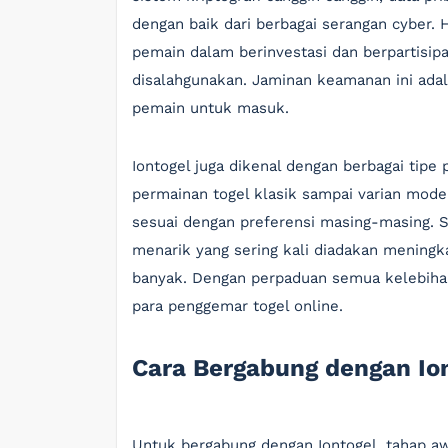
dengan baik dari berbagai serangan cyber.
pemain dalam berinvestasi dan berpartisipa
disalahgunakan. Jaminan keamanan ini adal
pemain untuk masuk.
Iontogel juga dikenal dengan berbagai tipe 
permainan togel klasik sampai varian mod
sesuai dengan preferensi masing-masing. S
menarik yang sering kali diadakan meningka
banyak. Dengan perpaduan semua kelebihan 
para penggemar togel online.
Cara Bergabung dengan Io
Untuk bergabung dengan Iontogel, tahap a