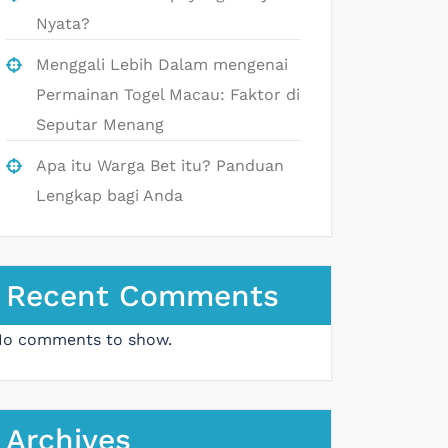
Nyata?
Menggali Lebih Dalam mengenai
Permainan Togel Macau: Faktor di
Seputar Menang
Apa itu Warga Bet itu? Panduan
Lengkap bagi Anda
Recent Comments
No comments to show.
Archives