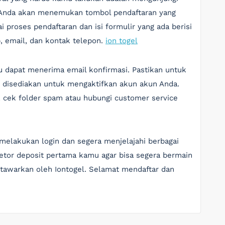
, Anda akan menemukan tombol pendaftaran yang
ai proses pendaftaran dan isi formulir yang ada berisi
, email, dan kontak telepon.
ion togel
u dapat menerima email konfirmasi. Pastikan untuk
 disediakan untuk mengaktifkan akun akun Anda.
, cek folder spam atau hubungi customer service
melakukan login dan segera menjelajahi berbagai
etor deposit pertama kamu agar bisa segera bermain
tawarkan oleh Iontogel. Selamat mendaftar dan