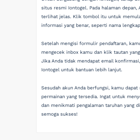
situs resmi Iontogel. Pada halaman depan
terlihat jelas. Klik tombol itu untuk memul
informasi yang benar, seperti nama lengkap
Setelah mengisi formulir pendaftaran, kam
mengecek inbox kamu dan klik tautan yang
Jika Anda tidak mendapat email konfirmasi
Iontogel untuk bantuan lebih lanjut.
Sesudah akun Anda berfungsi, kamu dapat 
permainan yang tersedia. Ingat untuk meny
dan menikmati pengalaman taruhan yang di
semoga sukses!