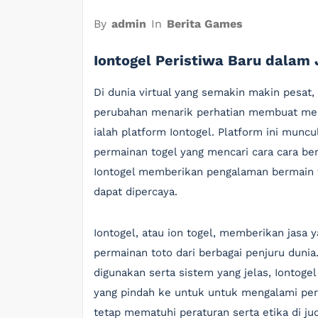
By
admin
In
Berita Games
Iontogel Peristiwa Baru dalam 
Di dunia virtual yang semakin makin pesat,
perubahan menarik perhatian membuat mena
ialah platform Iontogel. Platform ini munc
permainan togel yang mencari cara cara be
Iontogel memberikan pengalaman bermain 
dapat dipercaya.
Iontogel, atau ion togel, memberikan jasa
permainan toto dari berbagai penjuru dun
digunakan serta sistem yang jelas, Iontoge
yang pindah ke untuk untuk mengalami pera
tetap mematuhi peraturan serta etika di judi