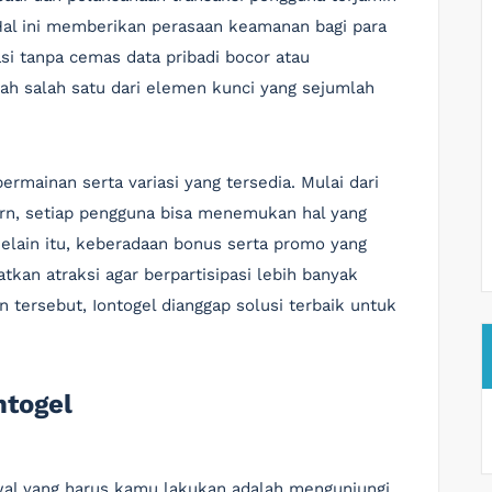
 Hal ini memberikan perasaan keamanan bagi para
si tanpa cemas data pribadi bocor atau
ah salah satu dari elemen kunci yang sejumlah
permainan serta variasi yang tersedia. Mulai dari
ern, setiap pengguna bisa menemukan hal yang
elain itu, keberadaan bonus serta promo yang
tkan atraksi agar berpartisipasi lebih banyak
tersebut, Iontogel dianggap solusi terbaik untuk
ntogel
wal yang harus kamu lakukan adalah mengunjungi