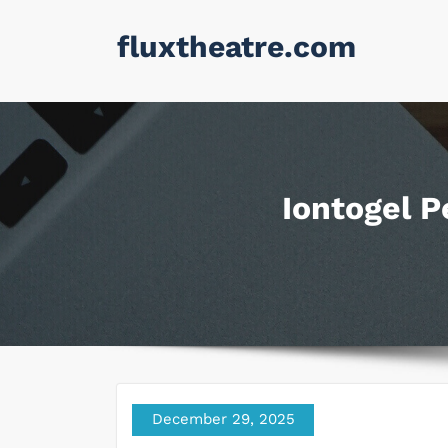
Skip
fluxtheatre.com
to
content
Iontogel P
December 29, 2025