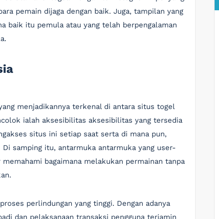
 para pemain dijaga dengan baik. Juga, tampilan yang
 baik itu pemula atau yang telah berpengalaman
a.
sia
ang menjadikannya terkenal di antara situs togel
olok ialah aksesibilitas aksesibilitas yang tersedia
akses situs ini setiap saat serta di mana pun,
. Di samping itu, antarmuka antarmuka yang user-
r memahami bagaimana melakukan permainan tanpa
kan.
h proses perlindungan yang tinggi. Dengan adanya
ribadi dan pelaksanaan transaksi pengguna terjamin