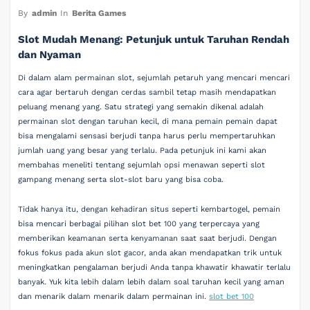
By
admin
In
Berita Games
Slot Mudah Menang: Petunjuk untuk Taruhan Rendah
dan Nyaman
Di dalam alam permainan slot, sejumlah petaruh yang mencari mencari
cara agar bertaruh dengan cerdas sambil tetap masih mendapatkan
peluang menang yang. Satu strategi yang semakin dikenal adalah
permainan slot dengan taruhan kecil, di mana pemain pemain dapat
bisa mengalami sensasi berjudi tanpa harus perlu mempertaruhkan
jumlah uang yang besar yang terlalu. Pada petunjuk ini kami akan
membahas meneliti tentang sejumlah opsi menawan seperti slot
gampang menang serta slot-slot baru yang bisa coba.
Tidak hanya itu, dengan kehadiran situs seperti kembartogel, pemain
bisa mencari berbagai pilihan slot bet 100 yang terpercaya yang
memberikan keamanan serta kenyamanan saat saat berjudi. Dengan
fokus fokus pada akun slot gacor, anda akan mendapatkan trik untuk
meningkatkan pengalaman berjudi Anda tanpa khawatir khawatir terlalu
banyak. Yuk kita lebih dalam lebih dalam soal taruhan kecil yang aman
dan menarik dalam menarik dalam permainan ini.
slot bet 100