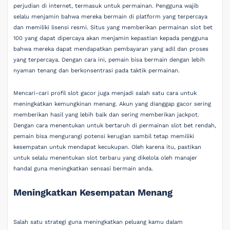
perjudian di internet, termasuk untuk permainan. Pengguna wajib
selalu menjamin bahwa mereka bermain di platform yang terpercaya
dan memiliki lisensi resmi. Situs yang memberikan permainan slot bet
100 yang dapat dipercaya akan menjamin kepastian kepada pengguna
bahwa mereka dapat mendapatkan pembayaran yang adil dan proses
yang terpercaya. Dengan cara ini, pemain bisa bermain dengan lebih
nyaman tenang dan berkonsentrasi pada taktik permainan.
Mencari-cari profil slot gacor juga menjadi salah satu cara untuk
meningkatkan kemungkinan menang. Akun yang dianggap gacor sering
memberikan hasil yang lebih baik dan sering memberikan jackpot.
Dengan cara menentukan untuk bertaruh di permainan slot bet rendah,
pemain bisa mengurangi potensi kerugian sambil tetap memiliki
kesempatan untuk mendapat kecukupan. Oleh karena itu, pastikan
untuk selalu menentukan slot terbaru yang dikelola oleh manajer
handal guna meningkatkan sensasi bermain anda.
Meningkatkan Kesempatan Menang
Salah satu strategi guna meningkatkan peluang kamu dalam