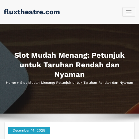
Skip
fluxtheatre.com
to
content
Slot Mudah Menang: Petunjuk
untuk Taruhan Rendah dan
Nyaman
Home
»
Slot Mudah Menang: Petunjuk untuk Taruhan Rendah dan Nyaman
December 14, 2025