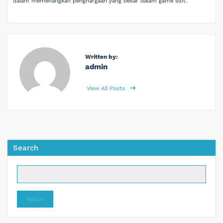
dalam memenangkan penghargaan yang besar dalam game slot.
Written by:
admin
View All Posts
Search
Search