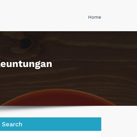
Home
Keuntungan
Search