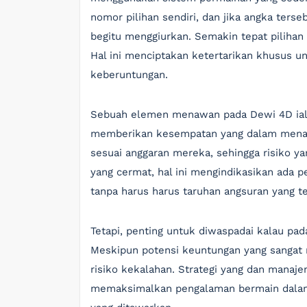
nomor pilihan sendiri, dan jika angka ters
begitu menggiurkan. Semakin tepat pilihan 
Hal ini menciptakan ketertarikan khusus u
keberuntungan.
Sebuah elemen menawan pada Dewi 4D ialah 
memberikan kesempatan yang dalam men
sesuai anggaran mereka, sehingga risiko ya
yang cermat, hal ini mengindikasikan ada 
tanpa harus harus taruhan angsuran yang ter
Tetapi, penting untuk diwaspadai kalau pa
Meskipun potensi keuntungan yang sangat m
risiko kekalahan. Strategi yang dan mana
memaksimalkan pengalaman bermain dalam 