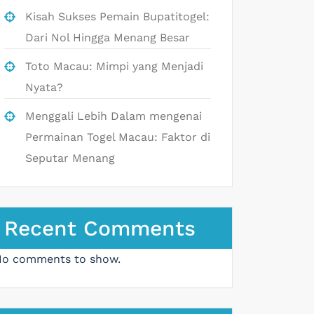
Kisah Sukses Pemain Bupatitogel:
Dari Nol Hingga Menang Besar
Toto Macau: Mimpi yang Menjadi
Nyata?
Menggali Lebih Dalam mengenai
Permainan Togel Macau: Faktor di
Seputar Menang
Recent Comments
No comments to show.