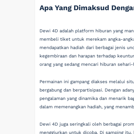
Apa Yang Dimaksud Denga
Dewi 4D adalah platform hiburan yang man
membeli tiket untuk merekam angka-angka
mendapatkan hadiah dari berbagai jenis u
kegembiraan dan harapan terhadap keuntun
orang yang sedang mencari hiburan sehari-h
Permainan ini gampang diakses melalui situ
bergabung dan berpartisipasi. Dengan ada
pengalaman yang dinamika dan menarik bag
dalam memenangkan hadiah, yang menamba
Dewi 4D juga seringkali oleh berbagai pro
menggiurkan untuk dicoba. Di samping itu,