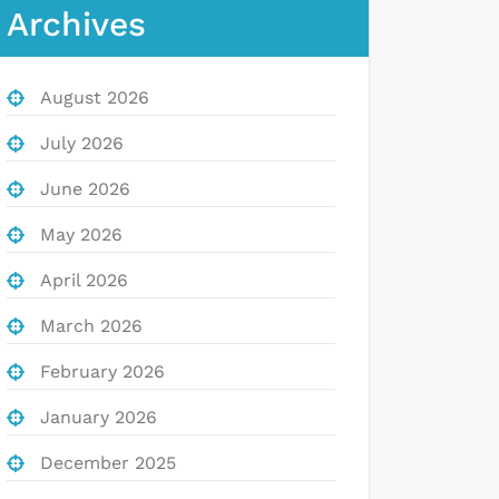
Archives
August 2026
July 2026
June 2026
May 2026
April 2026
March 2026
February 2026
January 2026
December 2025