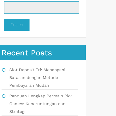
Search
Recent Posts
Slot Deposit Tri: Menangani
Batasan dengan Metode
Pembayaran Mudah
Panduan Lengkap Bermain Pkv
Games: Keberuntungan dan
Strategi