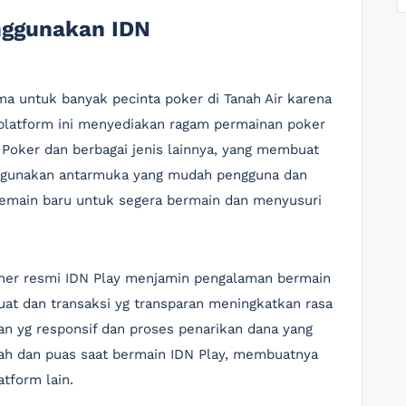
nggunakan IDN
ma untuk banyak pecinta poker di Tanah Air karena
 platform ini menyediakan ragam permainan poker
Poker dan berbagai jenis lainnya, yang membuat
gunakan antarmuka yang mudah pengguna dan
emain baru untuk segera bermain dan menyusuri
tner resmi IDN Play menjamin pengalaman bermain
at dan transaksi yg transparan meningkatkan rasa
n yg responsif dan proses penarikan dana yang
tah dan puas saat bermain IDN Play, membuatnya
atform lain.