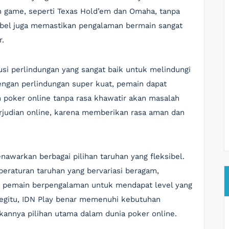
 game, seperti Texas Hold’em dan Omaha, tanpa
sibel juga memastikan pengalaman bermain sangat
r.
lusi perlindungan yang sangat baik untuk melindungi
engan perlindungan super kuat, pemain dapat
poker online tanpa rasa khawatir akan masalah
erjudian online, karena memberikan rasa aman dan
awarkan berbagai pilihan taruhan yang fleksibel.
eraturan taruhan yang bervariasi beragam,
pemain berpengalaman untuk mendapat level yang
begitu, IDN Play benar memenuhi kebutuhan
kannya pilihan utama dalam dunia poker online.