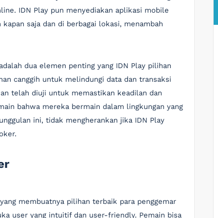
line. IDN Play pun menyediakan aplikasi mobile
kapan saja dan di berbagai lokasi, menambah
dalah dua elemen penting yang IDN Play pilihan
nan canggih untuk melindungi data dan transaksi
kan telah diuji untuk memastikan keadilan dan
main bahwa mereka bermain dalam lingkungan yang
ggulan ini, tidak mengherankan jika IDN Play
oker.
er
 yang membuatnya pilihan terbaik para penggemar
ka user yang intuitif dan user-friendly. Pemain bisa