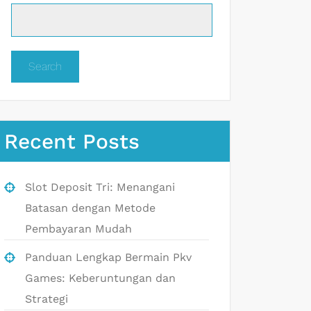
Search
Recent Posts
Slot Deposit Tri: Menangani
Batasan dengan Metode
Pembayaran Mudah
Panduan Lengkap Bermain Pkv
Games: Keberuntungan dan
Strategi