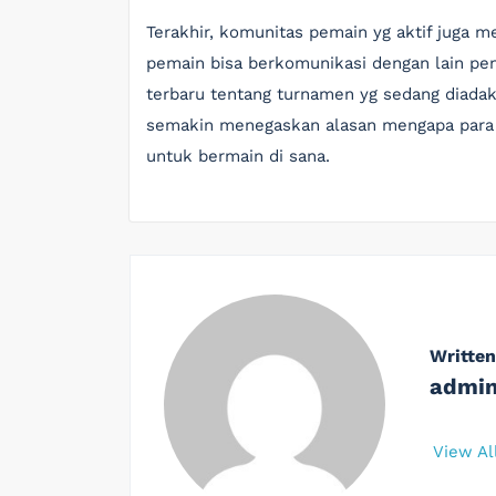
Terakhir, komunitas pemain yg aktif juga m
pemain bisa berkomunikasi dengan lain pen
terbaru tentang turnamen yg sedang diadak
semakin menegaskan alasan mengapa para 
untuk bermain di sana.
Written
admi
View Al