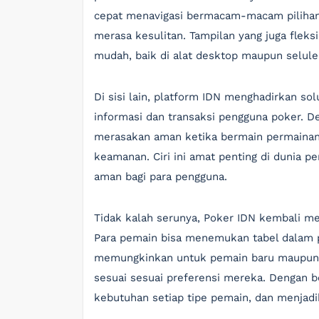
cepat menavigasi bermacam-macam pilihan
merasa kesulitan. Tampilan yang juga flek
mudah, baik di alat desktop maupun selule
Di sisi lain, platform IDN menghadirkan so
informasi dan transaksi pengguna poker. D
merasakan aman ketika bermain permainan 
keamanan. Ciri ini amat penting di dunia p
aman bagi para pengguna.
Tidak kalah serunya, Poker IDN kembali men
Para pemain bisa menemukan tabel dalam p
memungkinkan untuk pemain baru maupun 
sesuai sesuai preferensi mereka. Dengan 
kebutuhan setiap tipe pemain, dan menjadi