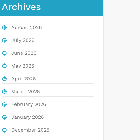
Archives
August 2026
July 2026
June 2026
May 2026
April 2026
March 2026
February 2026
January 2026
December 2025