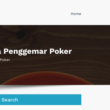
Home
ra Penggemar Poker
 Poker
Search