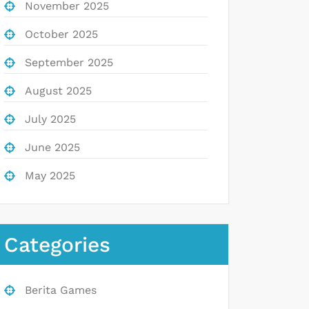
November 2025
October 2025
September 2025
August 2025
July 2025
June 2025
May 2025
Categories
Berita Games