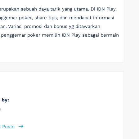
erupakan sebuah daya tarik yang utama. Di IDN Play,
ggemar poker, share tips, dan mendapat informasi
an. Variasi promosi dan bonus yg ditawarkan
penggemar poker memilih IDN Play sebagai bermain
 by:
n
l Posts