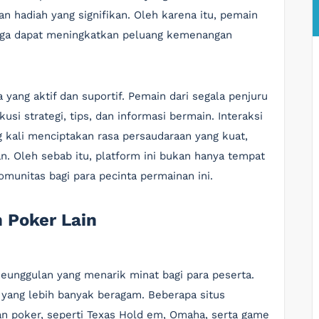
hadiah yang signifikan. Oleh karena itu, pemain
juga dapat meningkatkan peluang kemenangan
 yang aktif dan suportif. Pemain dari segala penjuru
kusi strategi, tips, dan informasi bermain. Interaksi
g kali menciptakan rasa persaudaraan yang kuat,
. Oleh sebab itu, platform ini bukan hanya tempat
omunitas bagi para pecinta permainan ini.
 Poker Lain
eunggulan yang menarik minat bagi para peserta.
 yang lebih banyak beragam. Beberapa situs
poker, seperti Texas Hold em, Omaha, serta game