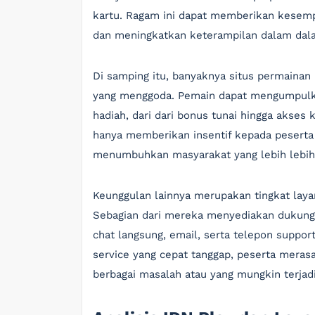
kartu. Ragam ini dapat memberikan kesemp
dan meningkatkan keterampilan dalam da
Di samping itu, banyaknya situs permainan
yang menggoda. Pemain dapat mengumpul
hadiah, dari dari bonus tunai hingga akses 
hanya memberikan insentif kepada peserta a
menumbuhkan masyarakat yang lebih lebih s
Keunggulan lainnya merupakan tingkat layan
Sebagian dari mereka menyediakan dukung
chat langsung, email, serta telepon suppo
service yang cepat tanggap, peserta mer
berbagai masalah atau yang mungkin terjad