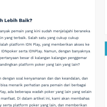
ih Lebih Baik?
banyak pemain yang kini sudah menjelajahi beraneka
n yang terbaik. Salah satu yang cukup cukup
 ialah platform IDN Play, yang memberikan akses ke
, IDNpoker serta IDNPlay. Namun, dengan banyaknya
 pertanyaan besar di kalangan kalangan penggemar
andingkan platform poker yang lain yang lain?
n dengan soal kenyamanan dan dan keandalan, dan
bisa menarik perhatian para pemain dari berbagai
N Play, ada beberapa wadah poker yang lain yang selain
 manfaat. Di dalam artikel ini, kami akan membahas
y serta platform poker yang lain, dan memberikan