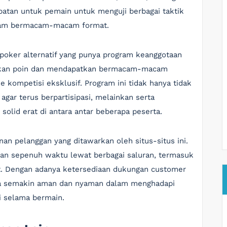
atan untuk pemain untuk menguji berbagai taktik
lam bermacam-macam format.
 poker alternatif yang punya program keanggotaan
kan poin dan mendapatkan bermacam-macam
ke kompetisi eksklusif. Program ini tidak hanya tidak
gar terus berpartisipasi, melainkan serta
olid erat di antara antar beberapa peserta.
an pelanggan yang ditawarkan oleh situs-situs ini.
an sepenuh waktu lewat berbagai saluran, termasuk
rt. Dengan adanya ketersediaan dukungan customer
asa semakin aman dan nyaman dalam menghadapi
i selama bermain.