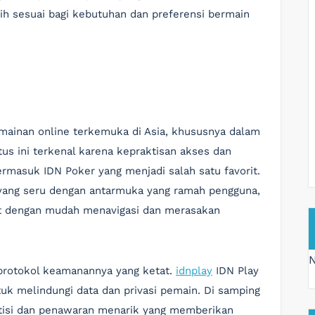
ih sesuai bagi kebutuhan dan preferensi bermain
ermainan online terkemuka di Asia, khususnya dalam
us ini terkenal karena kepraktisan akses dan
ermasuk IDN Poker yang menjadi salah satu favorit.
yang seru dengan antarmuka yang ramah pengguna,
at dengan mudah menavigasi dan merasakan
 protokol keamanannya yang ketat.
idnplay
IDN Play
tuk melindungi data dan privasi pemain. Di samping
etisi dan penawaran menarik yang memberikan