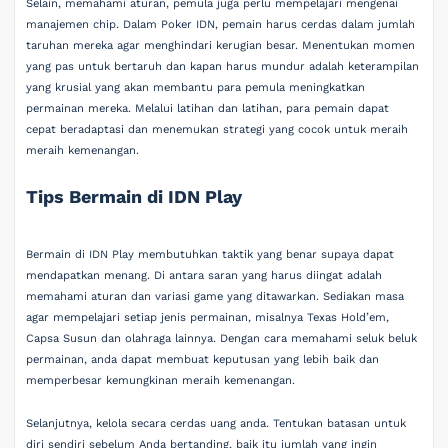
Selain, memahami aturan, pemula juga perlu mempelajari mengenai
manajemen chip. Dalam Poker IDN, pemain harus cerdas dalam jumlah
taruhan mereka agar menghindari kerugian besar. Menentukan momen
yang pas untuk bertaruh dan kapan harus mundur adalah keterampilan
yang krusial yang akan membantu para pemula meningkatkan
permainan mereka. Melalui latihan dan latihan, para pemain dapat
cepat beradaptasi dan menemukan strategi yang cocok untuk meraih
meraih kemenangan.
Tips Bermain di IDN Play
Bermain di IDN Play membutuhkan taktik yang benar supaya dapat
mendapatkan menang. Di antara saran yang harus diingat adalah
memahami aturan dan variasi game yang ditawarkan. Sediakan masa
agar mempelajari setiap jenis permainan, misalnya Texas Hold’em,
Capsa Susun dan olahraga lainnya. Dengan cara memahami seluk beluk
permainan, anda dapat membuat keputusan yang lebih baik dan
memperbesar kemungkinan meraih kemenangan.
Selanjutnya, kelola secara cerdas uang anda. Tentukan batasan untuk
diri sendiri sebelum Anda bertanding, baik itu jumlah yang ingin