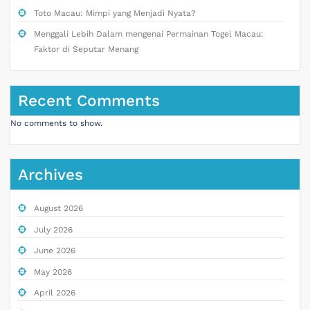
Toto Macau: Mimpi yang Menjadi Nyata?
Menggali Lebih Dalam mengenai Permainan Togel Macau:
Faktor di Seputar Menang
Recent Comments
No comments to show.
Archives
August 2026
July 2026
June 2026
May 2026
April 2026