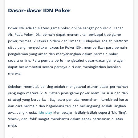
Dasar-dasar IDN Poker
Poker IDN adalah sistem game poker online sangat populer di Tanah
Air. Pada Poker IDN, pemain dapat menemukan berbagai tipe game
poker, termasuk Texas Holdem dan Omaha. Kudapoker adalah platform
situs yang menyediakan akses ke Poker IDN, memberikan para pemain
pengalaman yang aman dan menyenangkan dalam bermain poker
secara online. Para pemula perlu mengetahui dasar-dasar game agar
dapat berkompetisi secara percaya diri dan meningkatkan keahlian
mereka.
Sebelum memulai, penting adalah mengetahui aturan dasar permainan
yang ingin mereka ikuti. Setiap jenis game poker memiliki susunan dan
strategi yang bervariasi. Bagi para pemula, memahami kombinasi kartu
dan cara bermain dan bagaimana taruhan berlangsung adalah langkah
awal yang krusial.
idn play
Mempelajari istilah-istilah seperti ‘bluffing’,
‘check’, dan ‘fold’ sangat membantu dalam aspek permainan di atas
meja.