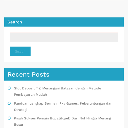
Search
Search
Recent Posts
Slot Deposit Tri: Menangani Batasan dengan Metode
Pembayaran Mudah
Panduan Lengkap Bermain Pkv Games: Keberuntungan dan
Strategi
Kisah Sukses Pemain Bupatitogel: Dari Nol Hingga Menang
Besar