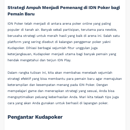
Strategi Ampuh Menjadi Pemenang di IDN Poker bagi
Pemain Baru
IDN Poker telah menjadi di antara arena poker online yang paling
populer di tanah air. Banyak sekali partisipan, terutama para newbie,
berusaha strategi untuk meraih hasil yang baik di arena ini. Salah satu
platform yang sering disebut di kalangan penggemar poker yakni
Kudapoker. Dihiasi berbagai sejumlah fitur unggulan juga
keterjangkauan, Kudapoker menjadi utama bagi banyak pemain yang
hendak mengetahui dan terjun IDN Play.
Dalam rangka tulisan ini, kita akan membahas menelaah sejumlah
strategi efektif yang bisa membantu para pemain baru agar memajukan
keterampilan dan kesempatan menang pada IDN Poker. Dengan
mempelajari game dan menerapkan strategi yang sesuai, Anda bisa
mengoptimalkan peluang keberhasilan Anda. Mari kita telaah tips juga
cara yang akan Anda gunakan untuk berhasil di lapangan poker.
Pengantar Kudapoker