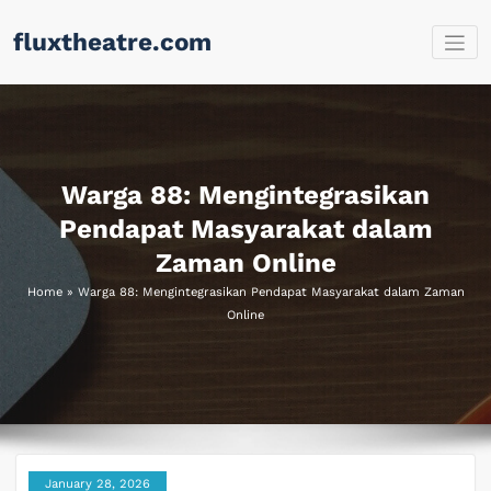
Skip
fluxtheatre.com
to
content
Warga 88: Mengintegrasikan
Pendapat Masyarakat dalam
Zaman Online
Home
»
Warga 88: Mengintegrasikan Pendapat Masyarakat dalam Zaman
Online
January 28, 2026