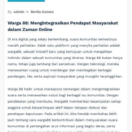
By
admin
In
Berita Games
Warga 88: Mengintegrasikan Pendapat Masyarakat
dalam Zaman Online
Di era digital yang selalu berkembang, suara komunitas semestinya
meraih perhatian. Salah satu platform yang menyita perhatian adalah
warga88, sebuah inisiatif baru yang bertujuan untuk mengaitkan
individu dalam sebuah komunitas yang diverse. Warga 88 bukan hanya
nama, tetapi juga lambang dari persatuan. Dengan teknologi, mereka
menawarkan ruang untuk mendengar dan membagikan berbagai
pandangan, ide, serta aspirasi masyarakat yang mungkin terpinggirkan.
Warga 88 hadir untuk merespons tantangan dalam mengintegrasikan
suara serta menawarkan solusi bagi berbagai isu komunitas. Dengan
pendekatan yang membuka, Warga88 memberikan kesempatan setiap
anggota untuk berpartisipasi aktif dalam tahapan diskusi dan
penetapan keputusan. Pada artikel ini, kita hendak membahas lebih
jauh tentang cara warga88 berkontribusi dalam menyuarakan suara
komunitas di pertengahan arus informasi yang begitu deras, serta