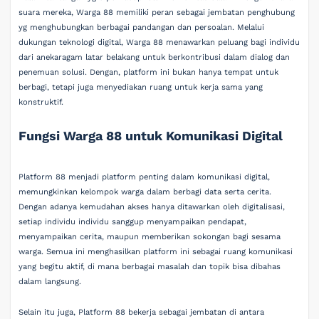
suara mereka, Warga 88 memiliki peran sebagai jembatan penghubung
yg menghubungkan berbagai pandangan dan persoalan. Melalui
dukungan teknologi digital, Warga 88 menawarkan peluang bagi individu
dari anekaragam latar belakang untuk berkontribusi dalam dialog dan
penemuan solusi. Dengan, platform ini bukan hanya tempat untuk
berbagi, tetapi juga menyediakan ruang untuk kerja sama yang
konstruktif.
Fungsi Warga 88 untuk Komunikasi Digital
Platform 88 menjadi platform penting dalam komunikasi digital,
memungkinkan kelompok warga dalam berbagi data serta cerita.
Dengan adanya kemudahan akses hanya ditawarkan oleh digitalisasi,
setiap individu individu sanggup menyampaikan pendapat,
menyampaikan cerita, maupun memberikan sokongan bagi sesama
warga. Semua ini menghasilkan platform ini sebagai ruang komunikasi
yang begitu aktif, di mana berbagai masalah dan topik bisa dibahas
dalam langsung.
Selain itu juga, Platform 88 bekerja sebagai jembatan di antara