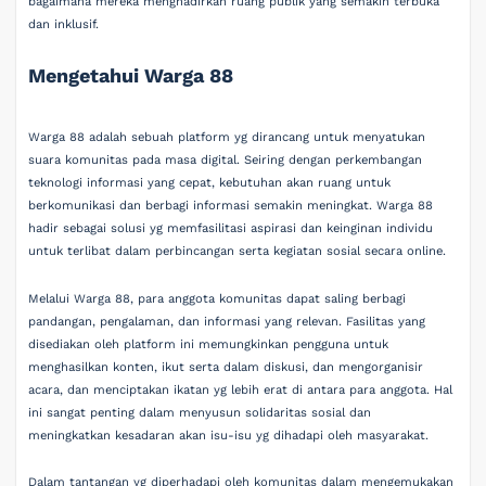
bagaimana mereka menghadirkan ruang publik yang semakin terbuka
dan inklusif.
Mengetahui Warga 88
Warga 88 adalah sebuah platform yg dirancang untuk menyatukan
suara komunitas pada masa digital. Seiring dengan perkembangan
teknologi informasi yang cepat, kebutuhan akan ruang untuk
berkomunikasi dan berbagi informasi semakin meningkat. Warga 88
hadir sebagai solusi yg memfasilitasi aspirasi dan keinginan individu
untuk terlibat dalam perbincangan serta kegiatan sosial secara online.
Melalui Warga 88, para anggota komunitas dapat saling berbagi
pandangan, pengalaman, dan informasi yang relevan. Fasilitas yang
disediakan oleh platform ini memungkinkan pengguna untuk
menghasilkan konten, ikut serta dalam diskusi, dan mengorganisir
acara, dan menciptakan ikatan yg lebih erat di antara para anggota. Hal
ini sangat penting dalam menyusun solidaritas sosial dan
meningkatkan kesadaran akan isu-isu yg dihadapi oleh masyarakat.
Dalam tantangan yg diperhadapi oleh komunitas dalam mengemukakan