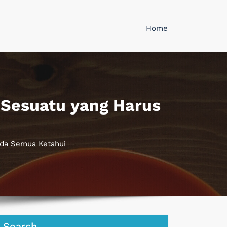
Home
 Sesuatu yang Harus
nda Semua Ketahui
Search