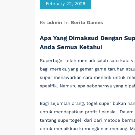
February 22, 2026
By
admin
In
Berita Games
Apa Yang Dimaksud Dengan Sup
Anda Semua Ketahui
Supertogel telah menjadi salah satu kata 
bagi mereka yang gemar game taruhan atau 
super menawarkan cara menarik untuk me
spesifik. Namun, apa sebenarnya yang dipa
Bagi sejumlah orang, togel super bukan ha
untuk mendapatkan profit finansial. Dalam 
tentang supertogel, dari dari metode bermai
untuk menaikkan kemungkinan menang. Mari