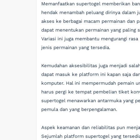
Memanfaatkan supertogel memberikan bany
hendak menambah peluang dirinya dalam ju
akses ke berbagai macam permainan dan p
dapat menentukan permainan yang paling se
Variasi ini juga membantu mengurangi rasa
jenis permainan yang tersedia.
Kemudahan aksesibilitas juga menjadi salah
dapat masuk ke platform ini kapan saja da
komputer. Hal ini mempermudah pemain un
harus pergi ke tempat pembelian tiket konv
supertogel menawarkan antarmuka yang pe
pemula dan yang berpengalaman.
Aspek keamanan dan reliabilitas pun menja
Sejumlah platform supertogel yang tersed