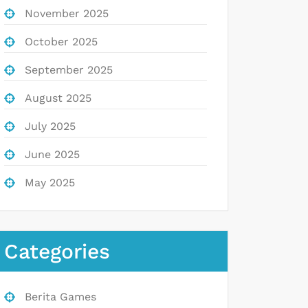
November 2025
October 2025
September 2025
August 2025
July 2025
June 2025
May 2025
Categories
Berita Games