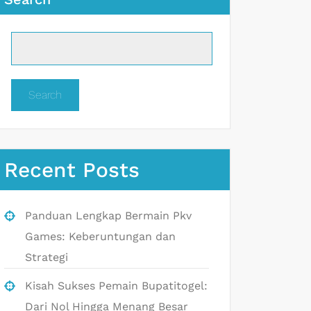
Search
Recent Posts
Panduan Lengkap Bermain Pkv
Games: Keberuntungan dan
Strategi
Kisah Sukses Pemain Bupatitogel:
Dari Nol Hingga Menang Besar