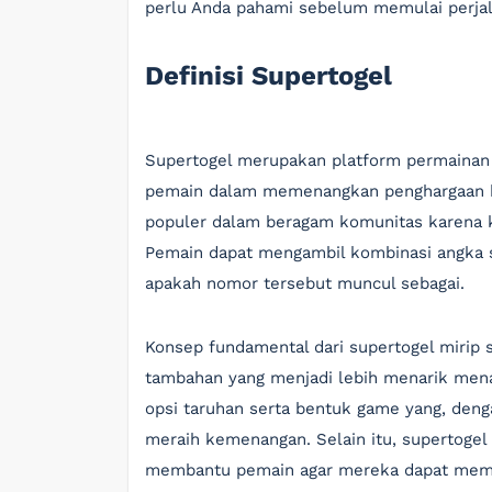
perlu Anda pahami sebelum memulai perjal
Definisi Supertogel
Supertogel merupakan platform permaina
pemain dalam memenangkan penghargaan be
populer dalam beragam komunitas karena 
Pemain dapat mengambil kombinasi angka s
apakah nomor tersebut muncul sebagai.
Konsep fundamental dari supertogel mirip sep
tambahan yang menjadi lebih menarik menar
opsi taruhan serta bentuk game yang, de
meraih kemenangan. Selain itu, supertogel 
membantu pemain agar mereka dapat membu