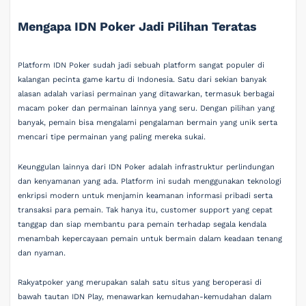
Mengapa IDN Poker Jadi Pilihan Teratas
Platform IDN Poker sudah jadi sebuah platform sangat populer di
kalangan pecinta game kartu di Indonesia. Satu dari sekian banyak
alasan adalah variasi permainan yang ditawarkan, termasuk berbagai
macam poker dan permainan lainnya yang seru. Dengan pilihan yang
banyak, pemain bisa mengalami pengalaman bermain yang unik serta
mencari tipe permainan yang paling mereka sukai.
Keunggulan lainnya dari IDN Poker adalah infrastruktur perlindungan
dan kenyamanan yang ada. Platform ini sudah menggunakan teknologi
enkripsi modern untuk menjamin keamanan informasi pribadi serta
transaksi para pemain. Tak hanya itu, customer support yang cepat
tanggap dan siap membantu para pemain terhadap segala kendala
menambah kepercayaan pemain untuk bermain dalam keadaan tenang
dan nyaman.
Rakyatpoker yang merupakan salah satu situs yang beroperasi di
bawah tautan IDN Play, menawarkan kemudahan-kemudahan dalam