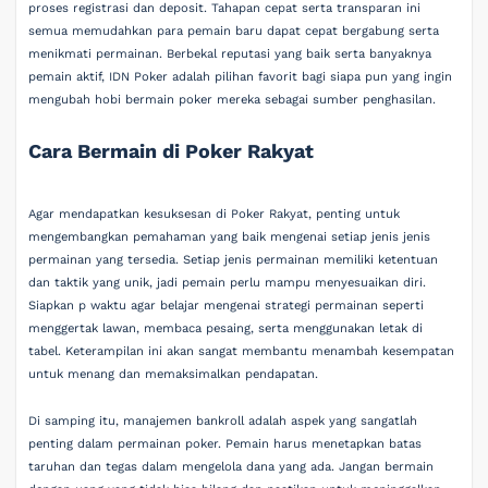
proses registrasi dan deposit. Tahapan cepat serta transparan ini
semua memudahkan para pemain baru dapat cepat bergabung serta
menikmati permainan. Berbekal reputasi yang baik serta banyaknya
pemain aktif, IDN Poker adalah pilihan favorit bagi siapa pun yang ingin
mengubah hobi bermain poker mereka sebagai sumber penghasilan.
Cara Bermain di Poker Rakyat
Agar mendapatkan kesuksesan di Poker Rakyat, penting untuk
mengembangkan pemahaman yang baik mengenai setiap jenis jenis
permainan yang tersedia. Setiap jenis permainan memiliki ketentuan
dan taktik yang unik, jadi pemain perlu mampu menyesuaikan diri.
Siapkan p waktu agar belajar mengenai strategi permainan seperti
menggertak lawan, membaca pesaing, serta menggunakan letak di
tabel. Keterampilan ini akan sangat membantu menambah kesempatan
untuk menang dan memaksimalkan pendapatan.
Di samping itu, manajemen bankroll adalah aspek yang sangatlah
penting dalam permainan poker. Pemain harus menetapkan batas
taruhan dan tegas dalam mengelola dana yang ada. Jangan bermain