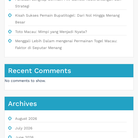
Strategi
Kisah Sukses Pemain Bupatitogel: Dari Nol Hingga Menang
Besar
Toto Macau: Mimpi yang Menjadi Nyata?
Menggali Lebih Dalam mengenai Permainan Togel Macau:
Faktor di Seputar Menang
Recent Comments
No comments to show.
Archives
August 2026
July 2026
June 2026