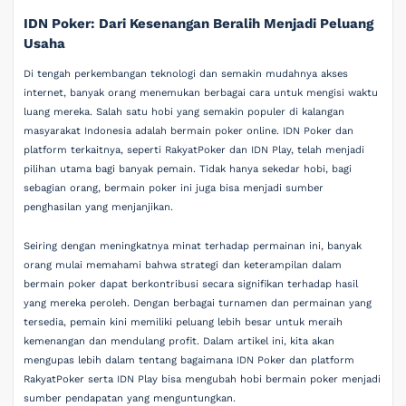
IDN Poker: Dari Kesenangan Beralih Menjadi Peluang
Usaha
Di tengah perkembangan teknologi dan semakin mudahnya akses
internet, banyak orang menemukan berbagai cara untuk mengisi waktu
luang mereka. Salah satu hobi yang semakin populer di kalangan
masyarakat Indonesia adalah bermain poker online. IDN Poker dan
platform terkaitnya, seperti RakyatPoker dan IDN Play, telah menjadi
pilihan utama bagi banyak pemain. Tidak hanya sekedar hobi, bagi
sebagian orang, bermain poker ini juga bisa menjadi sumber
penghasilan yang menjanjikan.
Seiring dengan meningkatnya minat terhadap permainan ini, banyak
orang mulai memahami bahwa strategi dan keterampilan dalam
bermain poker dapat berkontribusi secara signifikan terhadap hasil
yang mereka peroleh. Dengan berbagai turnamen dan permainan yang
tersedia, pemain kini memiliki peluang lebih besar untuk meraih
kemenangan dan mendulang profit. Dalam artikel ini, kita akan
mengupas lebih dalam tentang bagaimana IDN Poker dan platform
RakyatPoker serta IDN Play bisa mengubah hobi bermain poker menjadi
sumber pendapatan yang menguntungkan.