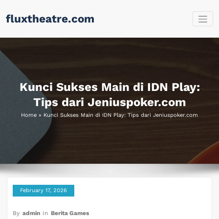
Skip
fluxtheatre.com
to
content
Kunci Sukses Main di IDN Play:
Tips dari Jeniuspoker.com
Home
»
Kunci Sukses Main di IDN Play: Tips dari Jeniuspoker.com
February 17, 2026
By
admin
In
Berita Games