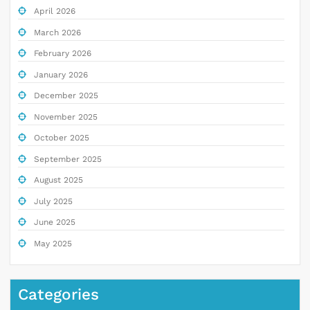
April 2026
March 2026
February 2026
January 2026
December 2025
November 2025
October 2025
September 2025
August 2025
July 2025
June 2025
May 2025
Categories