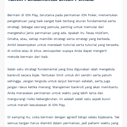
Bermain di IDN Play, terutama pada permainan IDN Poker, memerlukan
pengetahuan yang baik sangat baik tentang aturan fundamental serta
strategi. Sebagai seorang pemula, penting untuk memulai dari
mengetahui jenis permainan yang ada. Apakah itu Texas Hold’em,
Omaha, atau, setiap memiliki strategi serta strategi yang berbeda.
Ambil kesempatan untuk menelaah tutorial serta tutorial yang tersedia
di online atau di situs Jeniuspoker supaya Anda dapat mengerti
metode bermain dari baik.
Salah satu strategi fundamental yang bisa digunakan ialah mengelola
bankroll secara bijak. Tentukan limit untuk diri sendiri serta patuhi
sehingga. Jangan tergoda untuk lanjut bermain setelah, serta juga
jangan rakus ketika menang. Manajemen bankroll yang akan membantu
Anda merasakan permainan untuk waktu yang lebih lama dan
mengurangi risiko kebangkrutan. Ini adalah salah satu aspek kunci
untuk meraih kesuksesan di IDN Play.
Di samping itu, coba bermain dengan agresif tetapi selalu bijaksana. Tak
semua tangan harus diambil dalam permainan, jadi pahami waktu yang