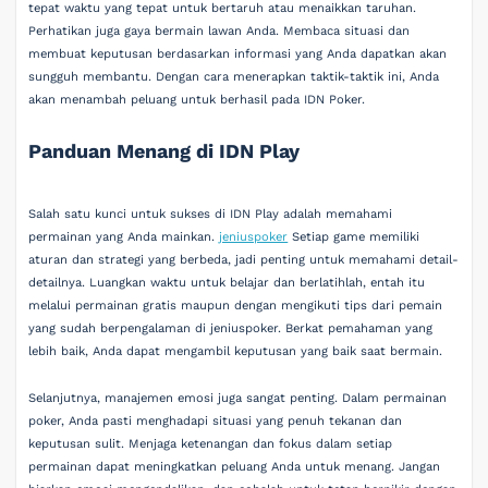
tepat waktu yang tepat untuk bertaruh atau menaikkan taruhan.
Perhatikan juga gaya bermain lawan Anda. Membaca situasi dan
membuat keputusan berdasarkan informasi yang Anda dapatkan akan
sungguh membantu. Dengan cara menerapkan taktik-taktik ini, Anda
akan menambah peluang untuk berhasil pada IDN Poker.
Panduan Menang di IDN Play
Salah satu kunci untuk sukses di IDN Play adalah memahami
permainan yang Anda mainkan.
jeniuspoker
Setiap game memiliki
aturan dan strategi yang berbeda, jadi penting untuk memahami detail-
detailnya. Luangkan waktu untuk belajar dan berlatihlah, entah itu
melalui permainan gratis maupun dengan mengikuti tips dari pemain
yang sudah berpengalaman di jeniuspoker. Berkat pemahaman yang
lebih baik, Anda dapat mengambil keputusan yang baik saat bermain.
Selanjutnya, manajemen emosi juga sangat penting. Dalam permainan
poker, Anda pasti menghadapi situasi yang penuh tekanan dan
keputusan sulit. Menjaga ketenangan dan fokus dalam setiap
permainan dapat meningkatkan peluang Anda untuk menang. Jangan