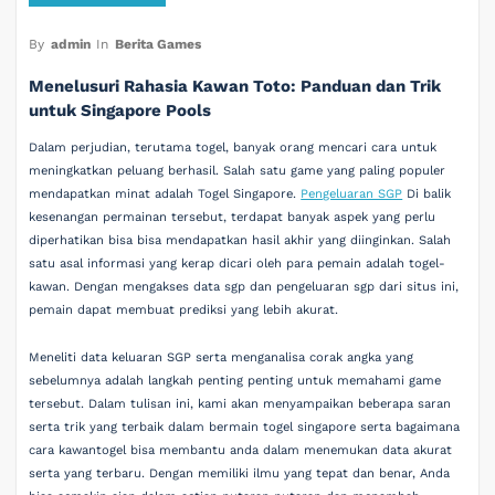
By
admin
In
Berita Games
Menelusuri Rahasia Kawan Toto: Panduan dan Trik
untuk Singapore Pools
Dalam perjudian, terutama togel, banyak orang mencari cara untuk
meningkatkan peluang berhasil. Salah satu game yang paling populer
mendapatkan minat adalah Togel Singapore.
Pengeluaran SGP
Di balik
kesenangan permainan tersebut, terdapat banyak aspek yang perlu
diperhatikan bisa bisa mendapatkan hasil akhir yang diinginkan. Salah
satu asal informasi yang kerap dicari oleh para pemain adalah togel-
kawan. Dengan mengakses data sgp dan pengeluaran sgp dari situs ini,
pemain dapat membuat prediksi yang lebih akurat.
Meneliti data keluaran SGP serta menganalisa corak angka yang
sebelumnya adalah langkah penting penting untuk memahami game
tersebut. Dalam tulisan ini, kami akan menyampaikan beberapa saran
serta trik yang terbaik dalam bermain togel singapore serta bagaimana
cara kawantogel bisa membantu anda dalam menemukan data akurat
serta yang terbaru. Dengan memiliki ilmu yang tepat dan benar, Anda