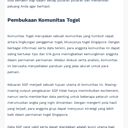
bisa semakin siap dalam setiap putaran putaran dan menambah
peluang Anda agar berhasil.
Pembukaan Komunitas Togel
Komunitas Togel merupakan sebuah komunitas yang tumbuh cepat
antara lingkungan penggemar togel, khususnya togel Singapore. Dengan
berbagai informasi serta data terkini, para anggota komunitas ini dapat
saling bertukar tips dan trik guna meningkatkan kemungkinan anggota
dalam permainan permainan. Melalui diskusi serta analisis, komunitas
ini berusaha menyediakan panduan yang jelas akurat untuk para
pemain.
Keluaran SGP menjadi sebuah tujuan utama di komunitas ini. Masing-
masing output pengeluaran SGP tidak hanya menimbulkan excitement,
namun serta memberikan data penting untuk beberapa petaruh untuk
merumuskan angka yang ingin dimainkan. Dengan mengerti pola hasil
yang terjadi, para anggota grup dapat menyusun strategi yang lebih
baik dalam permainan togel Singapore.
Data SGP yang valid serta dapat diandalkan adalah kunci utama bagi