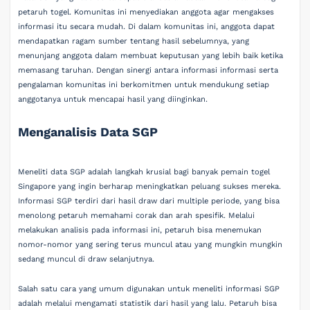
petaruh togel. Komunitas ini menyediakan anggota agar mengakses
informasi itu secara mudah. Di dalam komunitas ini, anggota dapat
mendapatkan ragam sumber tentang hasil sebelumnya, yang
menunjang anggota dalam membuat keputusan yang lebih baik ketika
memasang taruhan. Dengan sinergi antara informasi informasi serta
pengalaman komunitas ini berkomitmen untuk mendukung setiap
anggotanya untuk mencapai hasil yang diinginkan.
Menganalisis Data SGP
Meneliti data SGP adalah langkah krusial bagi banyak pemain togel
Singapore yang ingin berharap meningkatkan peluang sukses mereka.
Informasi SGP terdiri dari hasil draw dari multiple periode, yang bisa
menolong petaruh memahami corak dan arah spesifik. Melalui
melakukan analisis pada informasi ini, petaruh bisa menemukan
nomor-nomor yang sering terus muncul atau yang mungkin mungkin
sedang muncul di draw selanjutnya.
Salah satu cara yang umum digunakan untuk meneliti informasi SGP
adalah melalui mengamati statistik dari hasil yang lalu. Petaruh bisa