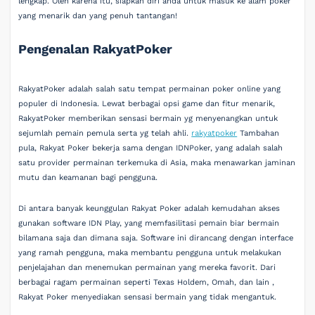
lengkap. Oleh karena itu, siapkan diri anda untuk masuk ke alam poker
yang menarik dan yang penuh tantangan!
Pengenalan RakyatPoker
RakyatPoker adalah salah satu tempat permainan poker online yang
populer di Indonesia. Lewat berbagai opsi game dan fitur menarik,
RakyatPoker memberikan sensasi bermain yg menyenangkan untuk
sejumlah pemain pemula serta yg telah ahli.
rakyatpoker
Tambahan
pula, Rakyat Poker bekerja sama dengan IDNPoker, yang adalah salah
satu provider permainan terkemuka di Asia, maka menawarkan jaminan
mutu dan keamanan bagi pengguna.
Di antara banyak keunggulan Rakyat Poker adalah kemudahan akses
gunakan software IDN Play, yang memfasilitasi pemain biar bermain
bilamana saja dan dimana saja. Software ini dirancang dengan interface
yang ramah pengguna, maka membantu pengguna untuk melakukan
penjelajahan dan menemukan permainan yang mereka favorit. Dari
berbagai ragam permainan seperti Texas Holdem, Omah, dan lain ,
Rakyat Poker menyediakan sensasi bermain yang tidak mengantuk.