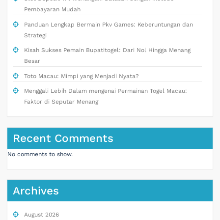
Pembayaran Mudah
Panduan Lengkap Bermain Pkv Games: Keberuntungan dan
Strategi
Kisah Sukses Pemain Bupatitogel: Dari Nol Hingga Menang
Besar
Toto Macau: Mimpi yang Menjadi Nyata?
Menggali Lebih Dalam mengenai Permainan Togel Macau:
Faktor di Seputar Menang
Recent Comments
No comments to show.
Archives
August 2026