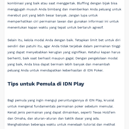
kombinasi yang baik atau saat menggertak. Bluffing dengan bijak bisa
menggugah musuh Anda bimbang dan memberikan Anda peluang untuk
merebut pot yang lebih besar banyak. Jangan lupa untuk
memperhatikan ciri permainan lawan dan gunakan informasi ini untuk
menentukan kapan waktu yang tepat untuk bertaruh agresif.
Selain itu, kelola modal Anda dengan baik. Tetapkan limit bet untuk diri
sendiri dan patuhi itu, agar Anda tidak terjebak dalam permainan tinggi
yang dapat menyebabkan kerugian yang signifikan. Ketahui kapan harus
berhenti, baik saat berhasil maupun gagal. Dengan pengelolaan modal
yang baik, Anda bisa dapat bermain lebih banyak dan menambah
peluang Anda untuk mendapatkan keberhasilan di IDN Poker.
Tips untuk Pemula di IDN Play
Bagi pemula yang ingin menguji peruntungannya di IDN Play, krusial
untuk mengenal fundamentals permainan poker sebelum memulai.
Kenali jenis permainan yang dapat dimainkan, seperti Texas Hold’em
dan Omaha, dan aturan-aturan dan taktik dasar yang ada.
Menghabiskan beberapa waktu untuk menelaah tutorial dan melihat