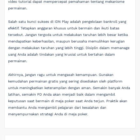
video tutorial dapat mempercepat pemahaman tentang mekanisme
permainan.
Salah satu kunci sukses di IDN Play adalah pengelolaan bankroll yang
efektif. Tetapkan anggaran khusus untuk bermain dan ikuti batas
tersebut. Jangan tergoda untuk melakukan taruhan lebih besar ketika
mendapatkan keberhasilan, maupun berusaha memulihkan kerugian
dengan melakukan taruhan yang lebih tinggi. Disiplin dalam memanage
uang Anda adalah tindakan yang krusial untuk bertahan dalam
permainan.
Akhirnya, jangan ragu untuk mengasah kemampuan. Gunakan
kemudahan permainan gratis yang sering disediakan oleh platform
untuk meningkatkan keterampilan dengan aman. Semakin banyak Anda
latihan, semakin PD Anda akan menjadi baik dalam mengambil
keputusan saat bermain di meja poker saat Anda terjun. Praktik akan
membantu Anda mengambil pelajaran dari kesalahan dan
menyempurnakan strategi Anda di meja poker.