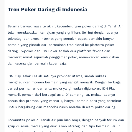
Tren Poker Daring di Indonesia
Selama banyak masa terakhir, kecenderungan poker daring di Tanah Air
telah mendapatkan kemajuan yang signifikan. Seiring dengan adanya
teknologi dan akses internet yang semakin cepat, semakin banyak
pemain yang pindah dari permainan tradisional ke platform poker
daring. Jwpoker dan IDN Poker adalah dua platform favorit dan
memikat minat sejumlah penggemar poker, menawarkan kemudahan
dan kesenangan bermain kapan saja.
IDN Play, selaku salah satunya provider utama, sudah sukses
menghadirkan momen bermain yang sangat menarik. Dengan berbagai
variasi permainan dan antarmuka yang mudah digunakan, IDN Play
menarik pemain dari berbagai usia. Di samping itu, melalui adanya
bonus dan promosi yang menarik, banyak pemain baru yang berminat
untuk bergabung dan mencoba nasib mereka di alam poker daring.
Komunitas poker di Tanah Air pun kian maju, dengan banyak forum dan
grup di sosial media yang diskusikan strategi dan tips bermain. Hal ini