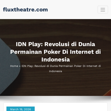
Skip
fluxtheatre.com
to
content
IDN Play: Revolusi di Dunia
Permainan Poker Di Internet di
Indonesia
Home
»
IDN Play: Revolusi di Dunia Permainan Poker Di Internet di
Indonesia
March 19, 2026