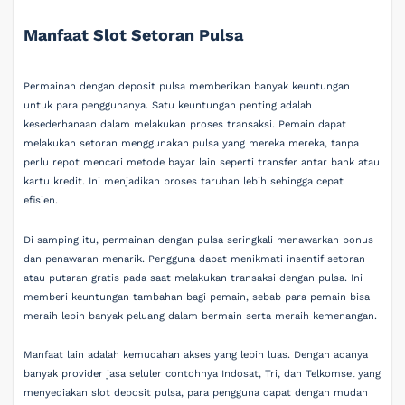
Manfaat Slot Setoran Pulsa
Permainan dengan deposit pulsa memberikan banyak keuntungan
untuk para penggunanya. Satu keuntungan penting adalah
kesederhanaan dalam melakukan proses transaksi. Pemain dapat
melakukan setoran menggunakan pulsa yang mereka mereka, tanpa
perlu repot mencari metode bayar lain seperti transfer antar bank atau
kartu kredit. Ini menjadikan proses taruhan lebih sehingga cepat
efisien.
Di samping itu, permainan dengan pulsa seringkali menawarkan bonus
dan penawaran menarik. Pengguna dapat menikmati insentif setoran
atau putaran gratis pada saat melakukan transaksi dengan pulsa. Ini
memberi keuntungan tambahan bagi pemain, sebab para pemain bisa
meraih lebih banyak peluang dalam bermain serta meraih kemenangan.
Manfaat lain adalah kemudahan akses yang lebih luas. Dengan adanya
banyak provider jasa seluler contohnya Indosat, Tri, dan Telkomsel yang
menyediakan slot deposit pulsa, para pengguna dapat dengan mudah