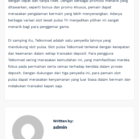
dengan cepat dan tanpa ribet. Dengan berbagai promosi menarik yang
ditawarkan, seperti bonus dan promo khusus, pemain dapat
merasakan pengalaman bermain yang lebih menyenangkan. Adanya
berbagai variasi slot lewat pulsa Tri menjadikan pilihan ini sangat
menarik bagi para penggemar game.
Di samping itu, Telkomsel adalah satu penyedia lainnya yang
mendukung slot pulsa. Slot pulsa Telkomsel terkenal dengan kecepatan
dan keamanan dalam setiap transaksi deposit. Para pengguna
Telkomsel sering merasakan kemudahan ini, yang memfasilitasi mereka
fokus pada permainan serta cemas terhadap kendala dalam proses
deposit. Dengan dukungan dari tiga penyedia ini, para pemain slot
pulsa dapat merasakan kenyamanan yang luar biasa dalam bermain dan
melakukan transaksi kapan saja.
Written by:
admin