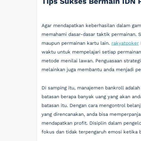
Tips Sukses Bermain IDN 
Agar mendapatkan keberhasilan dalam game
memahami dasar-dasar taktik permainan. Se
maupun permainan kartu lain.
rakyatpoker
waktu untuk mempelajari setiap permainan
metode menilai lawan. Penguasaan strategi
melainkan juga membantu anda menjadi pema
Di samping itu, manajemen bankroll adalah
batasan berapa banyak uang yang akan and
batasan itu. Dengan cara mengontrol belanj
yang direncanakan, anda bisa memperpanja
mendapatkan profit. Disiplin dalam penge
fokus dan tidak terpengaruh emosi ketika 