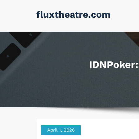
Skip
fluxtheatre.com
to
content
IDNPoker:
April 1, 2026