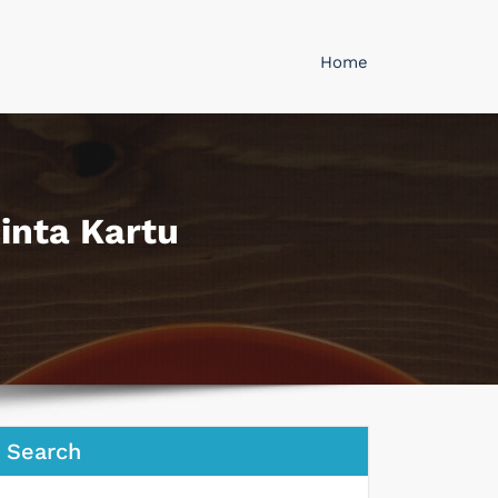
Home
inta Kartu
Search