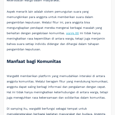
keterlibatan warga dalam masyarakat.
Aspek menarik lain adalah sistem pemungutan suara yang
memungkinkan para anggota untuk memberikan suara dalam
pengambilan keputusan. Melalui fitur ini, para anggota bisa
mengungkapkan pendapat mereka mengenai berbagai masalah yang
berkaitan dengan pengelolaan komunitas.
warga 88
Ini tidak hanya
meningkatkan rasa kepemilikan di antara warga, tetapi juga menjamin
bahwa suara setiap individu didengar dan dihargai dalam tahapan
pengambilan keputusan.
Manfaat bagi Komunitas
Warga88 memberikan platform yang memudahkan interaksi di antara
anggota komunitas. Melalui beragam fitur yang mendukung komunikasi,
anggota dapat saling berbagi informasi dan pengalaman dengan cepat.
Hal ini tidak hanya meningkatkan keterhubungan di antara warga, tetapi
juga meneguhkan rasa kebersamaan dan solidaritas dalam komunitas.
Di samping itu, warga88 berfungsi sebagai tempat untuk
menyelenggarakan berbagai kegiatan masyarakat dan budaya. Anggota