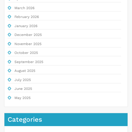
March 2026
February 2026
January 2026
December 2025
November 2025
October 2025
September 2025
August 2025
July 2025
June 2025
May 2025
Categories