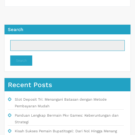
Search
Search
Recent Posts
Slot Deposit Tri: Menangani Batasan dengan Metode
Pembayaran Mudah
Panduan Lengkap Bermain Pkv Games: Keberuntungan dan
Strategi
Kisah Sukses Pemain Bupatitogel: Dari Nol Hingga Menang