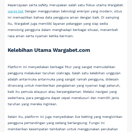
Kepercayaan serta safety merupakan salah satu fokus utama Wargabet.
warga bet
Dengan menggunakan teknologi enkripsi yang modern, situs
ini memastikan bahwa data pengguna aman dengan baik. Di samping
itu, Wargabet juga memiliki layanan pelanggan yang siap sedia
menolong pengguna dalam menghadapi berbagai situasi, menambah
rasa aman serta nyaman ketika bermain.
Kelebihan Utama Wargabet.com
Platform ini menyediakan berbagai fitur yang sangat memudahkan
pengguna melakukan taruhan olahraga. Salah satu kelebihan unggulan
adalah antarmuka antarmuka yang sangat ramah pengguna, didesain
dirancang untuk memberikan pengalaman yang nyaman bagi petaruh,
baik itu pemula ataupun atau berpengalaman. Melalui navigasi yang
sederhana, para pengguna dapat cepat menelusuri dan memilih jenis
taruhan yang mereka inginkan.
Selain itu, platform ini juga menyediakan live betting yang mengizinkan
pengguna pertandingan yang sedang berlangsung. Fungsi ini
memberikan kesempatan tambahan untuk menggunakan perubahan