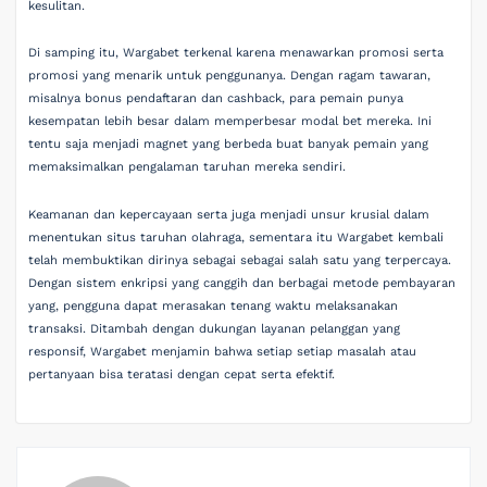
kesulitan.
Di samping itu, Wargabet terkenal karena menawarkan promosi serta
promosi yang menarik untuk penggunanya. Dengan ragam tawaran,
misalnya bonus pendaftaran dan cashback, para pemain punya
kesempatan lebih besar dalam memperbesar modal bet mereka. Ini
tentu saja menjadi magnet yang berbeda buat banyak pemain yang
memaksimalkan pengalaman taruhan mereka sendiri.
Keamanan dan kepercayaan serta juga menjadi unsur krusial dalam
menentukan situs taruhan olahraga, sementara itu Wargabet kembali
telah membuktikan dirinya sebagai sebagai salah satu yang terpercaya.
Dengan sistem enkripsi yang canggih dan berbagai metode pembayaran
yang, pengguna dapat merasakan tenang waktu melaksanakan
transaksi. Ditambah dengan dukungan layanan pelanggan yang
responsif, Wargabet menjamin bahwa setiap setiap masalah atau
pertanyaan bisa teratasi dengan cepat serta efektif.