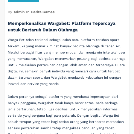
By
admin
In
Berita Games
Memperkenalkan Wargabet: Platform Tepercaya
untuk Bertaruh Dalam Olahraga
Warga Bet telah terkenal sebagai salah satu platform taruhan sport
terkemuka yang menarik minat banyak pecinta olahraga di Tanah Air.
Melalui berbagai fitur yang mempermudah dan menjamin interaksi user
yang memuaskan, WargaBet menawarkan peluang bagi pecinta olahraga
untuk melakukan pertaruhan dengan lebih aman dan terpercaya. Di era
digital ini, semakin banyak individu yang mencari cara untuk terlibat
dalam taruhan sport, dan WargaBet menjawab kebutuhan ini dengan
inovasi dan service yang handal.
Dalam perannya sebagai platform yang mendapat kepercayaan dari
banyak pengguna, Wargabet tidak hanya berorientasi pada berbagai
jenis pertaruhan, tetapi juga dedikasi untuk menyediakan informasi
serta tip yang berguna bagi para petaruh. Dengan begitu, Warga Bet
adalah tempat yang tepat bagi setiap orang yang berhasrat merasakan
sensasi pertaruhan sambil tetap mengakses panduan yang tepat.