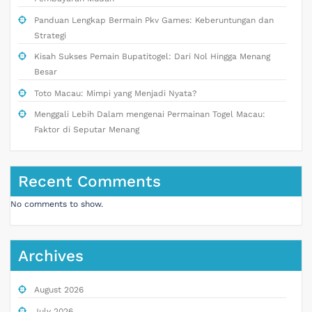
Panduan Lengkap Bermain Pkv Games: Keberuntungan dan
Strategi
Kisah Sukses Pemain Bupatitogel: Dari Nol Hingga Menang
Besar
Toto Macau: Mimpi yang Menjadi Nyata?
Menggali Lebih Dalam mengenai Permainan Togel Macau:
Faktor di Seputar Menang
Recent Comments
No comments to show.
Archives
August 2026
July 2026