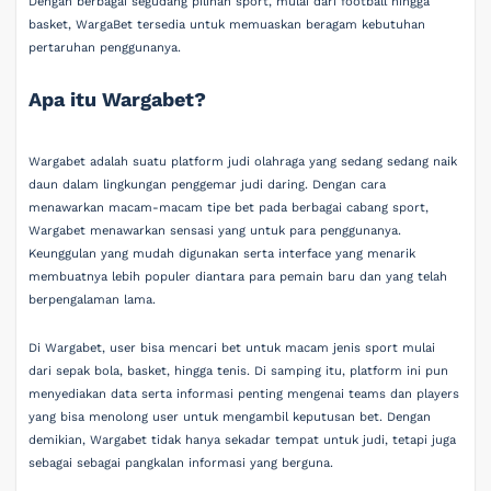
Dengan berbagai segudang pilihan sport, mulai dari football hingga
basket, WargaBet tersedia untuk memuaskan beragam kebutuhan
pertaruhan penggunanya.
Apa itu Wargabet?
Wargabet adalah suatu platform judi olahraga yang sedang sedang naik
daun dalam lingkungan penggemar judi daring. Dengan cara
menawarkan macam-macam tipe bet pada berbagai cabang sport,
Wargabet menawarkan sensasi yang untuk para penggunanya.
Keunggulan yang mudah digunakan serta interface yang menarik
membuatnya lebih populer diantara para pemain baru dan yang telah
berpengalaman lama.
Di Wargabet, user bisa mencari bet untuk macam jenis sport mulai
dari sepak bola, basket, hingga tenis. Di samping itu, platform ini pun
menyediakan data serta informasi penting mengenai teams dan players
yang bisa menolong user untuk mengambil keputusan bet. Dengan
demikian, Wargabet tidak hanya sekadar tempat untuk judi, tetapi juga
sebagai sebagai pangkalan informasi yang berguna.