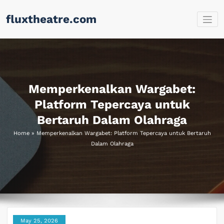
Skip
fluxtheatre.com
to
content
Memperkenalkan Wargabet:
Platform Tepercaya untuk
Bertaruh Dalam Olahraga
Home
»
Memperkenalkan Wargabet: Platform Tepercaya untuk Bertaruh
Dalam Olahraga
May 25, 2026