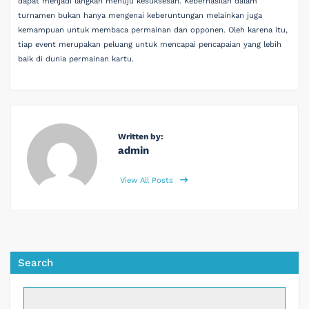
dapat menjadi langkah menuju kesuksesan. Keberhasilan dalam
turnamen bukan hanya mengenai keberuntungan melainkan juga
kemampuan untuk membaca permainan dan opponen. Oleh karena itu,
tiap event merupakan peluang untuk mencapai pencapaian yang lebih
baik di dunia permainan kartu.
Written by:
admin
View All Posts
Search