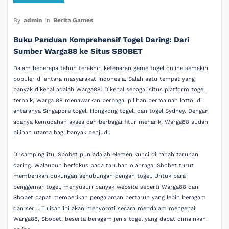
By
admin
In
Berita Games
Buku Panduan Komprehensif Togel Daring: Dari
Sumber Warga88 ke Situs SBOBET
Dalam beberapa tahun terakhir, ketenaran game togel online semakin
populer di antara masyarakat Indonesia. Salah satu tempat yang
banyak dikenal adalah Warga88. Dikenal sebagai situs platform togel
terbaik, Warga 88 menawarkan berbagai pilihan permainan lotto, di
antaranya Singapore togel, Hongkong togel, dan togel Sydney. Dengan
adanya kemudahan akses dan berbagai fitur menarik, Warga88 sudah
pilihan utama bagi banyak penjudi.
Di samping itu, Sbobet pun adalah elemen kunci di ranah taruhan
daring. Walaupun berfokus pada taruhan olahraga, Sbobet turut
memberikan dukungan sehubungan dengan togel. Untuk para
penggemar togel, menyusuri banyak website seperti Warga88 dan
Sbobet dapat memberikan pengalaman bertaruh yang lebih beragam
dan seru. Tulisan ini akan menyoroti secara mendalam mengenai
Warga88, Sbobet, beserta beragam jenis togel yang dapat dimainkan