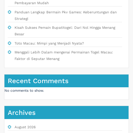
Pembayaran Mudah
Panduan Lengkap Bermain Pkv Games: Keberuntungan dan
Strategi
Kisah Sukses Pemain Bupatitogel: Dari Nol Hingga Menang
Besar
Toto Macau: Mimpi yang Menjadi Nyata?
Menggali Lebih Dalam mengenai Permainan Togel Macau:
Faktor di Seputar Menang
Recent Comments
No comments to show.
Archives
August 2026