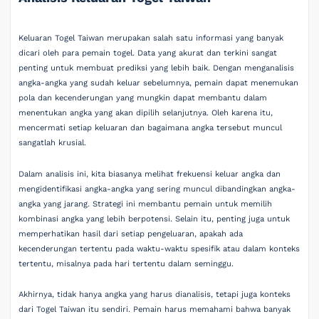
Keluaran Togel Taiwan merupakan salah satu informasi yang banyak
dicari oleh para pemain togel. Data yang akurat dan terkini sangat
penting untuk membuat prediksi yang lebih baik. Dengan menganalisis
angka-angka yang sudah keluar sebelumnya, pemain dapat menemukan
pola dan kecenderungan yang mungkin dapat membantu dalam
menentukan angka yang akan dipilih selanjutnya. Oleh karena itu,
mencermati setiap keluaran dan bagaimana angka tersebut muncul
sangatlah krusial.
Dalam analisis ini, kita biasanya melihat frekuensi keluar angka dan
mengidentifikasi angka-angka yang sering muncul dibandingkan angka-
angka yang jarang. Strategi ini membantu pemain untuk memilih
kombinasi angka yang lebih berpotensi. Selain itu, penting juga untuk
memperhatikan hasil dari setiap pengeluaran, apakah ada
kecenderungan tertentu pada waktu-waktu spesifik atau dalam konteks
tertentu, misalnya pada hari tertentu dalam seminggu.
Akhirnya, tidak hanya angka yang harus dianalisis, tetapi juga konteks
dari Togel Taiwan itu sendiri. Pemain harus memahami bahwa banyak