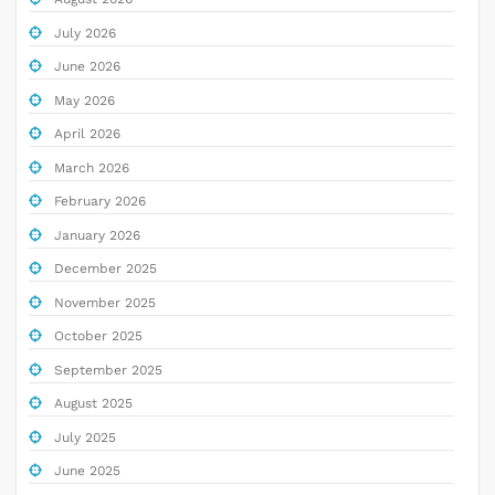
July 2026
June 2026
May 2026
April 2026
March 2026
February 2026
January 2026
December 2025
November 2025
October 2025
September 2025
August 2025
July 2025
June 2025