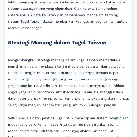
faktor yang dapat mempengaruhi keluaran, termasuk perubahan dalam
sistem atau algoritma yang digunakan. Oleh karena itu, kombinasi
antara analisis data keluaran dan pemahaman mendalam tentang
sistem Togel Taiwan dapat memberikan keunggulan bagi pemain untuk
meraih kemenangan.
Strategi Menang dalam Togel Taiwan
Mengembangkan strategi menang dalam Togel Taiwan memerlukan
pemahaman yang mendalam tentang pola pengeluaran dan data yang
tersedia. Dengan mencermati keluaran sebelumnya, pemain dapat
mulai mengenali angka-angka yang sering muncul dan angka-angka
yang jarang keluar. Analisis ini membantu dalam menyusun kombinasi
angka yang lebih berpotensi untuk menang. Selain itu, menggunakan
data historis untuk memprediksi kemungkinan angka yang akan muncul
selanjutnya menjadi pendekatan yang umum di kalangan pemain.
Selain analisis data, penting juga untuk menerapkan sistem pengelolaan
modal yang baik. Pemain sebaiknya tidak mempertaruhkan seluruh
modal dalam satu kali taruhan. Sebaiknya, alokasikan dana untuk