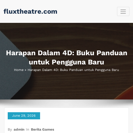
Skip
fluxtheatre.com
to
content
Harapan Dalam 4D: Buku Panduan
untuk Pengguna Baru
Home
»
Harapan Dalam 4D: Buku Panduan untuk Pengguna Baru
June 29, 2026
By
admin
In
Berita Games