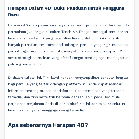
Harapan Dalam 4D: Buku Panduan untuk Pengguna
Baru
Harapan 4D merupakan sarana yang semakin populer di antara pecinta
permainan judi angka di dalam Tanah Air. Dengan berbagai kemudahan-
kemudahan serta ciri yang telah disediakan, platform ini menarik
banyak perhatian, terutama dari kalangan pemula yang ingin mencoba
peruntungannya. Untuk pemula, mengetahui cara kerja harapan 4D
serta strategi permainan yang efektif sangat penting agar meningkatkan
peluang kemenangan.
Di dalam tulisan ini, Tim kami hendak menyampaikan panduan lengkap
bagi pemula yang tertarik dengan platform ini. Anda dapat mencari
informasi tentang proses pendaftaran, tipe permainan yang tersedia
tersedia, dan tips serta trik bermain dengan lebih pede. Ayo mulai
perjalanan perjalanan Anda di dunia platform ini dan explore seluruh
kemungkinan yang menggugah yang tersedia.
Apa sebenarnya Harapan 4D?