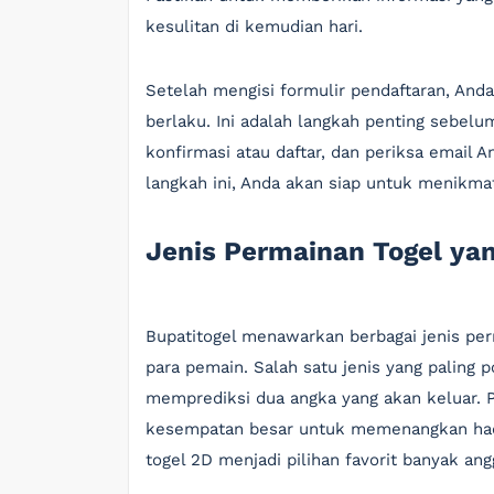
kesulitan di kemudian hari.
Setelah mengisi formulir pendaftaran, And
berlaku. Ini adalah langkah penting sebelu
konfirmasi atau daftar, dan periksa email 
langkah ini, Anda akan siap untuk menikmat
Jenis Permainan Togel yan
Bupatitogel menawarkan berbagai jenis pe
para pemain. Salah satu jenis yang paling 
memprediksi dua angka yang akan keluar. 
kesempatan besar untuk memenangkan had
togel 2D menjadi pilihan favorit banyak ang