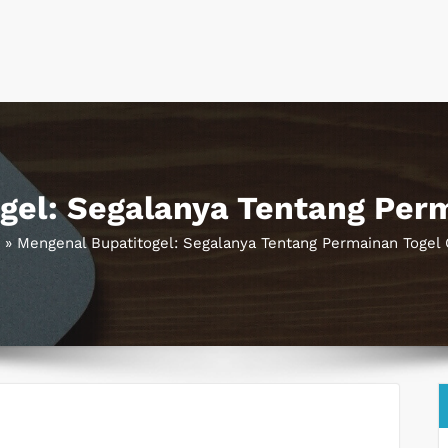
gel: Segalanya Tentang Perm
»
Mengenal Bupatitogel: Segalanya Tentang Permainan Togel 