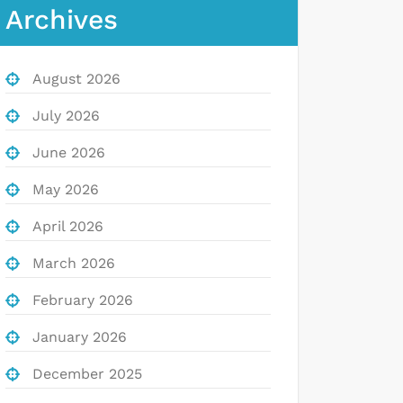
Archives
August 2026
July 2026
June 2026
May 2026
April 2026
March 2026
February 2026
January 2026
December 2025