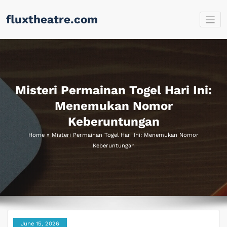
Skip
fluxtheatre.com
to
content
Misteri Permainan Togel Hari Ini:
Menemukan Nomor
Keberuntungan
Home
»
Misteri Permainan Togel Hari Ini: Menemukan Nomor
Keberuntungan
June 15, 2026