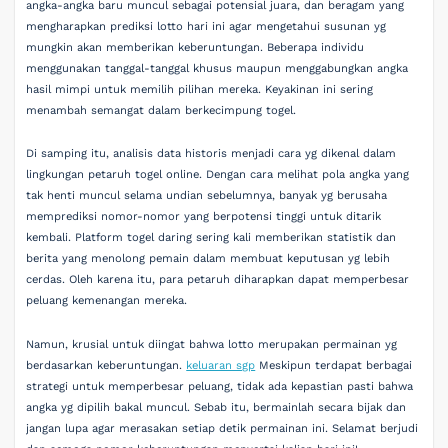
angka-angka baru muncul sebagai potensial juara, dan beragam yang
mengharapkan prediksi lotto hari ini agar mengetahui susunan yg
mungkin akan memberikan keberuntungan. Beberapa individu
menggunakan tanggal-tanggal khusus maupun menggabungkan angka
hasil mimpi untuk memilih pilihan mereka. Keyakinan ini sering
menambah semangat dalam berkecimpung togel.
Di samping itu, analisis data historis menjadi cara yg dikenal dalam
lingkungan petaruh togel online. Dengan cara melihat pola angka yang
tak henti muncul selama undian sebelumnya, banyak yg berusaha
memprediksi nomor-nomor yang berpotensi tinggi untuk ditarik
kembali. Platform togel daring sering kali memberikan statistik dan
berita yang menolong pemain dalam membuat keputusan yg lebih
cerdas. Oleh karena itu, para petaruh diharapkan dapat memperbesar
peluang kemenangan mereka.
Namun, krusial untuk diingat bahwa lotto merupakan permainan yg
berdasarkan keberuntungan.
keluaran sgp
Meskipun terdapat berbagai
strategi untuk memperbesar peluang, tidak ada kepastian pasti bahwa
angka yg dipilih bakal muncul. Sebab itu, bermainlah secara bijak dan
jangan lupa agar merasakan setiap detik permainan ini. Selamat berjudi