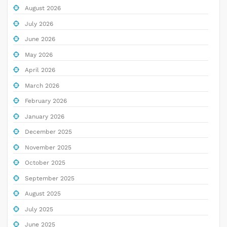
August 2026
July 2026
June 2026
May 2026
April 2026
March 2026
February 2026
January 2026
December 2025
November 2025
October 2025
September 2025
August 2025
July 2025
June 2025