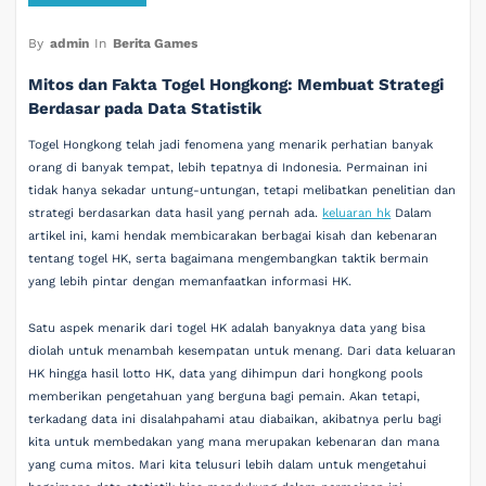
By
admin
In
Berita Games
Mitos dan Fakta Togel Hongkong: Membuat Strategi
Berdasar pada Data Statistik
Togel Hongkong telah jadi fenomena yang menarik perhatian banyak
orang di banyak tempat, lebih tepatnya di Indonesia. Permainan ini
tidak hanya sekadar untung-untungan, tetapi melibatkan penelitian dan
strategi berdasarkan data hasil yang pernah ada.
keluaran hk
Dalam
artikel ini, kami hendak membicarakan berbagai kisah dan kebenaran
tentang togel HK, serta bagaimana mengembangkan taktik bermain
yang lebih pintar dengan memanfaatkan informasi HK.
Satu aspek menarik dari togel HK adalah banyaknya data yang bisa
diolah untuk menambah kesempatan untuk menang. Dari data keluaran
HK hingga hasil lotto HK, data yang dihimpun dari hongkong pools
memberikan pengetahuan yang berguna bagi pemain. Akan tetapi,
terkadang data ini disalahpahami atau diabaikan, akibatnya perlu bagi
kita untuk membedakan yang mana merupakan kebenaran dan mana
yang cuma mitos. Mari kita telusuri lebih dalam untuk mengetahui