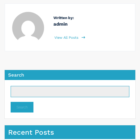
Written by:
admin
View All Posts
Search
Search
Recent Posts