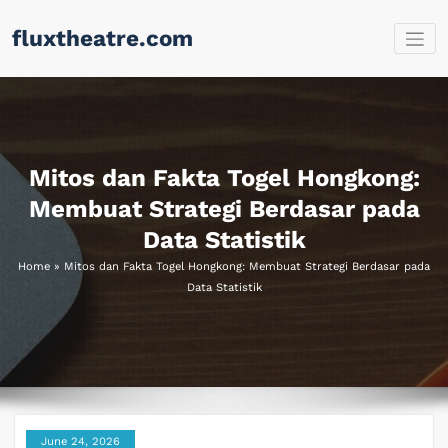
Skip
fluxtheatre.com
to
content
Mitos dan Fakta Togel Hongkong:
Membuat Strategi Berdasar pada
Data Statistik
Home
»
Mitos dan Fakta Togel Hongkong: Membuat Strategi Berdasar pada
Data Statistik
June 24, 2026