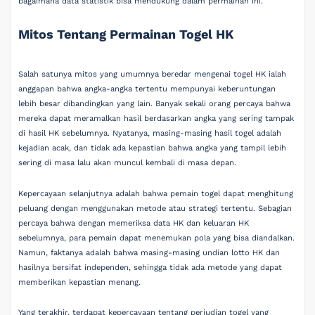
bagaimana data statistik bisa mendukung dalam permainan ini.
Mitos Tentang Permainan Togel HK
Salah satunya mitos yang umumnya beredar mengenai togel HK ialah
anggapan bahwa angka-angka tertentu mempunyai keberuntungan
lebih besar dibandingkan yang lain. Banyak sekali orang percaya bahwa
mereka dapat meramalkan hasil berdasarkan angka yang sering tampak
di hasil HK sebelumnya. Nyatanya, masing-masing hasil togel adalah
kejadian acak, dan tidak ada kepastian bahwa angka yang tampil lebih
sering di masa lalu akan muncul kembali di masa depan.
Kepercayaan selanjutnya adalah bahwa pemain togel dapat menghitung
peluang dengan menggunakan metode atau strategi tertentu. Sebagian
percaya bahwa dengan memeriksa data HK dan keluaran HK
sebelumnya, para pemain dapat menemukan pola yang bisa diandalkan.
Namun, faktanya adalah bahwa masing-masing undian lotto HK dan
hasilnya bersifat independen, sehingga tidak ada metode yang dapat
memberikan kepastian menang.
Yang terakhir, terdapat kepercayaan tentang perjudian togel yang