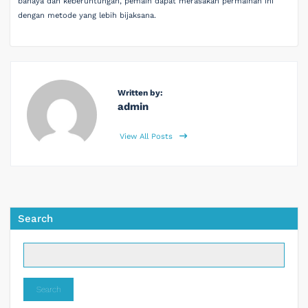
bahaya dan keberuntungan, pemain dapat merasakan permainan ini
dengan metode yang lebih bijaksana.
Written by:
admin
View All Posts
Search
Search