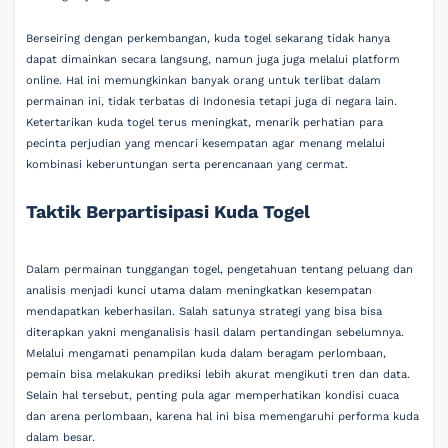
Berseiring dengan perkembangan, kuda togel sekarang tidak hanya
dapat dimainkan secara langsung, namun juga juga melalui platform
online. Hal ini memungkinkan banyak orang untuk terlibat dalam
permainan ini, tidak terbatas di Indonesia tetapi juga di negara lain.
Ketertarikan kuda togel terus meningkat, menarik perhatian para
pecinta perjudian yang mencari kesempatan agar menang melalui
kombinasi keberuntungan serta perencanaan yang cermat.
Taktik Berpartisipasi Kuda Togel
Dalam permainan tunggangan togel, pengetahuan tentang peluang dan
analisis menjadi kunci utama dalam meningkatkan kesempatan
mendapatkan keberhasilan. Salah satunya strategi yang bisa bisa
diterapkan yakni menganalisis hasil dalam pertandingan sebelumnya.
Melalui mengamati penampilan kuda dalam beragam perlombaan,
pemain bisa melakukan prediksi lebih akurat mengikuti tren dan data.
Selain hal tersebut, penting pula agar memperhatikan kondisi cuaca
dan arena perlombaan, karena hal ini bisa memengaruhi performa kuda
dalam besar.