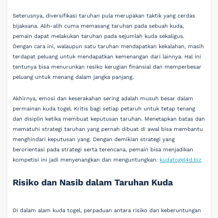
Seterusnya, diversifikasi taruhan pula merupakan taktik yang cerdas
bijaksana. Alih-alih cuma memasang taruhan pada sebuah kuda,
pemain dapat melakukan taruhan pada sejumlah kuda sekaligus.
Dengan cara ini, walaupun satu taruhan mendapatkan kekalahan, masih
terdapat peluang untuk mendapatkan kemenangan dari lainnya. Hal ini
tentunya bisa menurunkan resiko kerugian finansial dan memperbesar
peluang untuk menang dalam jangka panjang.
Akhirnya, emosi dan keserakahan sering adalah musuh besar dalam
permainan kuda togel. Kritis bagi setiap petaruh untuk tetap tenang
dan disiplin ketika membuat keputusan taruhan. Menetapkan batas dan
mematuhi strategi taruhan yang pernah dibuat di awal bisa membantu
menghindari keputusan yang. Dengan demikian strategi yang
berorientasi pada strategi serta terencana, pemain bisa menjadikan
kompetisi ini jadi menyenangkan dan menguntungkan.
kudatogel4d.biz
Risiko dan Nasib dalam Taruhan Kuda
Di dalam alam kuda togel, perpaduan antara risiko dan keberuntungan