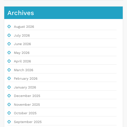
Archives
August 2026
July 2026
June 2026
May 2026
April 2026
March 2026
February 2026
January 2026
December 2025
November 2025
October 2025
September 2025